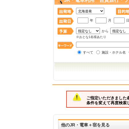
JR・電車利用 佐賀旅行・ツ
年
月
から
※おとな1名様あたり
すべて
施設・ホテル名
ご指定いただきました
条件を変えて再度検索
他のJR・電車＋宿を見る