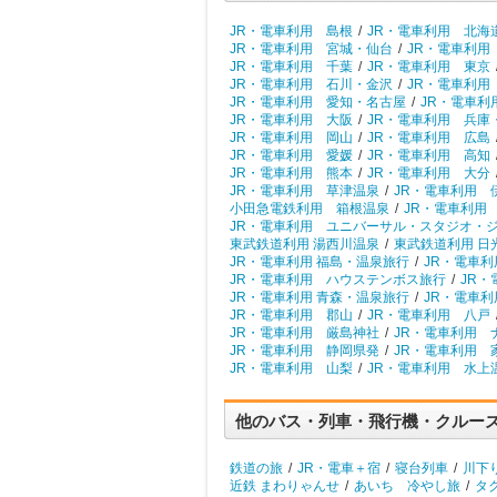
JR・電車利用 島根
/
JR・電車利用 北海
JR・電車利用 宮城・仙台
/
JR・電車利用
JR・電車利用 千葉
/
JR・電車利用 東京
JR・電車利用 石川・金沢
/
JR・電車利用
JR・電車利用 愛知・名古屋
/
JR・電車利
JR・電車利用 大阪
/
JR・電車利用 兵庫
JR・電車利用 岡山
/
JR・電車利用 広島
JR・電車利用 愛媛
/
JR・電車利用 高知
JR・電車利用 熊本
/
JR・電車利用 大分
JR・電車利用 草津温泉
/
JR・電車利用 
小田急電鉄利用 箱根温泉
/
JR・電車利用
JR・電車利用 ユニバーサル・スタジオ・
東武鉄道利用 湯西川温泉
/
東武鉄道利用 日
JR・電車利用 福島・温泉旅行
/
JR・電車利
JR・電車利用 ハウステンボス旅行
/
JR・
JR・電車利用 青森・温泉旅行
/
JR・電車利
JR・電車利用 郡山
/
JR・電車利用 八戸
JR・電車利用 厳島神社
/
JR・電車利用 
JR・電車利用 静岡県発
/
JR・電車利用 
JR・電車利用 山梨
/
JR・電車利用 水上
他のバス・列車・飛行機・クルー
鉄道の旅
/
JR・電車＋宿
/
寝台列車
/
川下
近鉄 まわりゃんせ
/
あいち 冷やし旅
/
タ