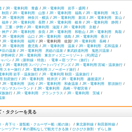
道
/
JR・電車利用 青森
/
JR・電車利用 岩手・盛岡
/
 秋田
/
JR・電車利用 山形
/
JR・電車利用 福島
/
JR・電車利用 埼玉
/
/
JR・電車利用 神奈川・横浜
/
JR・電車利用 新潟
/
JR・電車利用 富山
/
 福井
/
JR・電車利用 長野
/
JR・電車利用 岐阜
/
JR・電車利用 静岡
/
用 三重・伊勢
/
JR・電車利用 滋賀
/
JR・電車利用 京都
/
・神戸
/
JR・電車利用 奈良
/
JR・電車利用 和歌山
/
JR・電車利用 鳥取
/
/
JR・電車利用 山口
/
JR・電車利用 徳島
/
JR・電車利用 香川
/
/
JR・電車利用 福岡
/
JR・電車利用 佐賀/
JR・電車利用 長崎
/
/
JR・電車利用 鹿児島
/
JR・電車利用 温泉
/
JR・電車利用 石和温泉
/
伊豆の温泉
/
JR・電車利用 房総の温泉
/
東武鉄道利用 鬼怒川温泉
/
 伊勢神宮
/
JR・電車利用 東京ディズニーリゾート（R)周辺
/
ジャパン
/
JR（新幹線・特急）・電車＋宿 ツアー（旅行）
/
光
/
JR・電車利用 スパリゾートハワイアンズ
/
JR・電車利用 宮城・温泉旅行
/
用 スキー旅行
/
JR・電車利用 スノーボード旅行
/
電車利用 岩手・温泉旅行
/
JR・電車利用 秋田・温泉旅行
/
用 別府旅行
/
JR・電車利用 軽井沢
/
JR・電車利用 越後湯沢
/
/
JR・電車利用 浜松
/
JR・電車利用 和倉温泉
/
JR・電車利用 那須旅行
/
ナガシマスパーランド
/
JR・電車利用 高崎・宇都宮発
/
家族旅行
/
JR・電車利用 グランクラス
/
JR・電車利用 茨城
/
温泉
ズ・タクシーを見る
り・舟下り・遊覧船・クルーザー船（船の旅）
/
東北新幹線
/
秋田新幹線
/
クシーツアー
/
車の運転なしで観光できる旅
/
ひさびさ旅割・ずらし旅