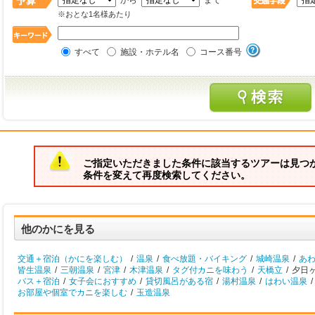
から
まで
※おとな1名様あたり
すべて
施設・ホテル名
コース番号
ご指定いただきました条件に該当するツアーは見つ
条件を変えて再度検索してください。
他のかにを見る
交通＋宿泊（かにを楽しむ）
/
温泉
/
食べ放題・バイキング
/
城崎温泉
/
あ
皆生温泉
/
三朝温泉
/
宮津
/
木津温泉
/
タグ付カニを味わう
/
天橋立
/
夕日ヶ
バス＋宿泊
/
女子会におすすめ
/
貸切風呂がある宿
/
湯村温泉
/
はわい温泉
/
お部屋や個室でカニを楽しむ
/
玉造温泉