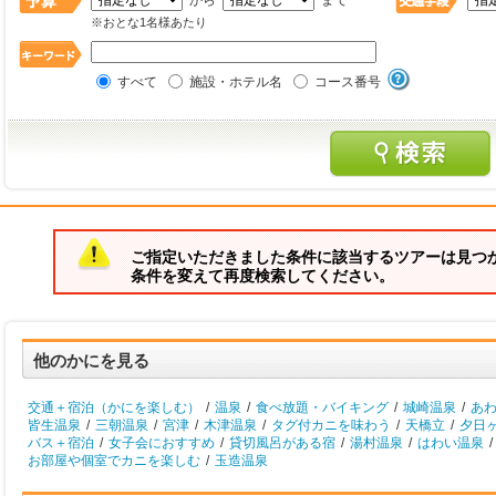
から
まで
※おとな1名様あたり
すべて
施設・ホテル名
コース番号
ご指定いただきました条件に該当するツアーは見つ
条件を変えて再度検索してください。
他のかにを見る
交通＋宿泊（かにを楽しむ）
/
温泉
/
食べ放題・バイキング
/
城崎温泉
/
あ
皆生温泉
/
三朝温泉
/
宮津
/
木津温泉
/
タグ付カニを味わう
/
天橋立
/
夕日
バス＋宿泊
/
女子会におすすめ
/
貸切風呂がある宿
/
湯村温泉
/
はわい温泉
/
お部屋や個室でカニを楽しむ
/
玉造温泉