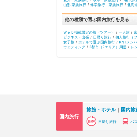
愛知 家族旅行
/
岐阜 家族旅行
/
3世代家
山形 家族旅行
/
修学旅行 家族旅行
/
北海
他の種類で選ぶ国内旅行を見る
Ｗｅｂ掲載限定の旅（ツアー）
/
一人旅
/
ビジネス・出張
/
日帰り旅行
/
個人旅行（
女子旅
/
ホテルで選ぶ国内旅行
/
KNTメン
ウェディング
/
2都市（2エリア）周遊
/
レ
旅館・ホテル
｜
国内旅
日帰り旅行
バ