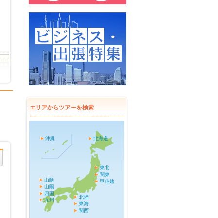
エリアからツアーを検索
沖縄
北海道
東北
関東
山陰
甲信越
山陽
四国
北陸
九州
東海
関西