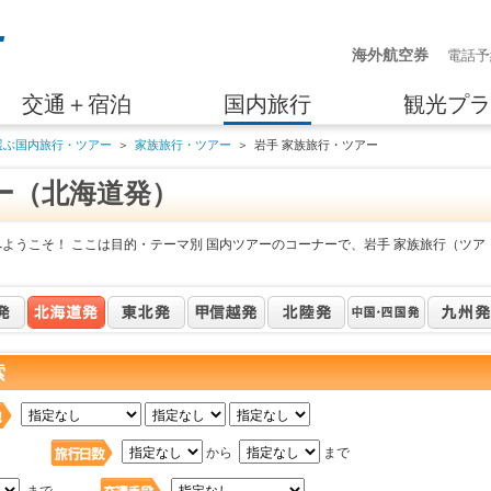
海外航空券
電話予
交通＋宿泊
国内旅行
観光プラ
選ぶ国内旅行・ツアー
＞
家族旅行・ツアー
＞
岩手 家族旅行・ツアー
ー（北海道発）
ようこそ！ ここは目的・テーマ別 国内ツアーのコーナーで、岩手 家族旅行（ツア
索
日
から
まで