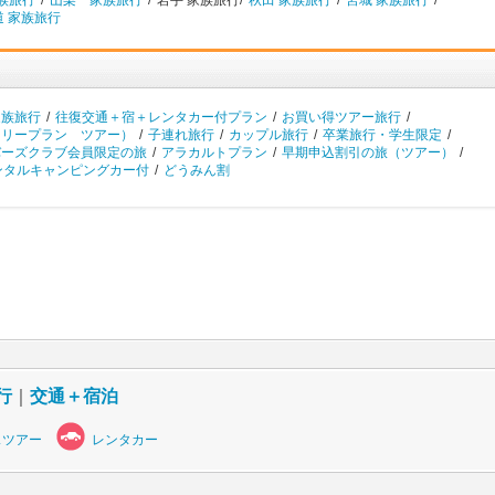
族旅行
/
山梨 家族旅行
/
岩手 家族旅行/
秋田 家族旅行
/
宮城 家族旅行
/
道 家族旅行
家族旅行
/
往復交通＋宿＋レンタカー付プラン
/
お買い得ツアー旅行
/
フリープラン ツアー）
/
子連れ旅行
/
カップル旅行
/
卒業旅行・学生限定
/
バーズクラブ会員限定の旅
/
アラカルトプラン
/
早期申込割引の旅（ツアー）
/
ンタルキャンピングカー付
/
どうみん割
行
｜
交通＋宿泊
スツアー
レンタカー