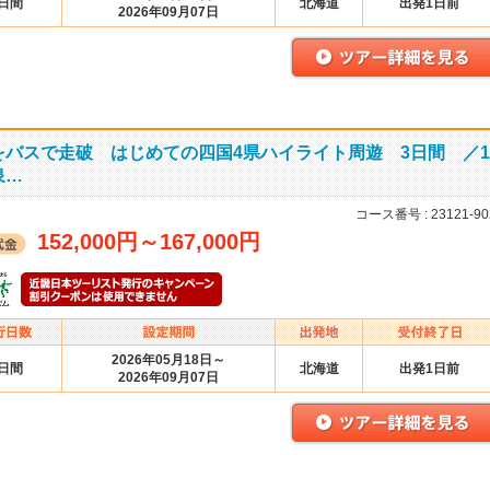
3日間
北海道
出発1日前
2026年09月07日
バスで走破 はじめての四国4県ハイライト周遊 3日間 ／1
泉…
コース番号 :
23121-90
152,000円
～
167,000円
2026年05月18日～
3日間
北海道
出発1日前
2026年09月07日