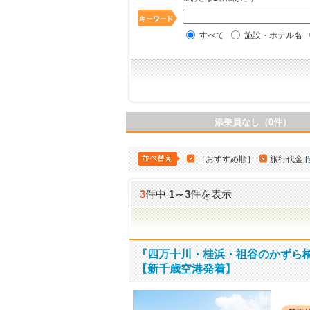
すべて
施設・ホテル名
添乗員なし（0件）
［おすすめ順］
旅行代金 [
3
件中
1
～
3
件を表示
『四万十川・桂浜・祖谷のかずら
【新千歳空港発着】