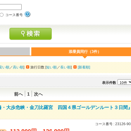
コース番号
添乗員同行（3件）
安い順
／
高い順
]
旅行日数 [
短い順
／
長い順
]
[新着順]
表示件数
前へ
1
次へ
橋・大歩危峡・金刀比羅宮 四国４県ゴールデンルート３日間
コース番号 :
23126-90