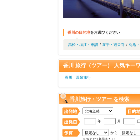
香川の目的地
をお選びください
高松・塩江・東讃
/
琴平・観音寺
/
丸亀・
香川 旅行（ツアー） 人気キー
香川 温泉旅行
香川旅行・ツアー を検索
年
月
から
※おとな1名様あたり