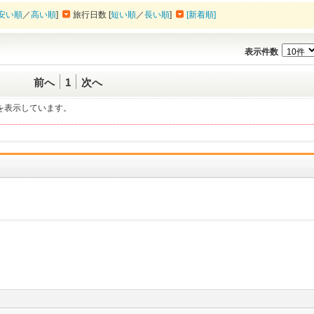
安い順
／
高い順
]
旅行日数 [
短い順
／
長い順
]
[新着順]
表示件数
前へ
1
次へ
一覧を表示しています。