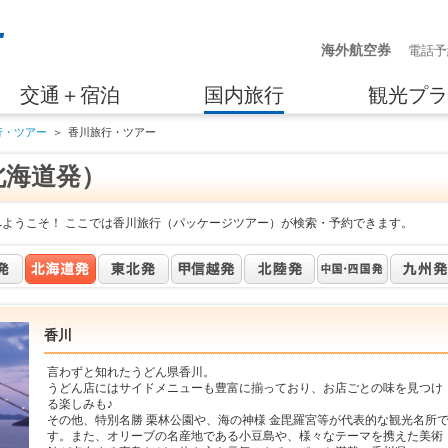
海外航空券
電話予
交通＋宿泊
国内旅行
観光プラ
行・ツアー
＞
香川旅行・ツアー
北海道発）
へようこそ！ ここでは香川旅行（パッケージツアー）が検索・予約できます。
香川
言わずと知れたうどん県香川。
うどん店にはサイドメニューも豊富に揃っており、お店ごとの味を見つけ
る楽しみも♪
その他、特別名勝 栗林公園や、海の神様 金毘羅宮等が代表的な観光名所
す。また、オリーブの名産地である小豆島や、様々なテーマを携えた美術