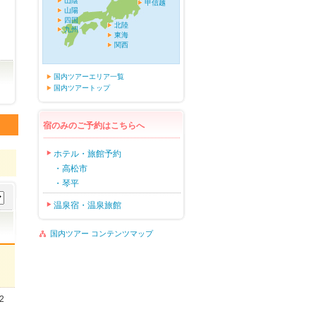
山陰
甲信越
山陽
四国
北陸
九州
東海
関西
国内ツアーエリア一覧
国内ツアートップ
宿のみのご予約はこちらへ
ホテル・旅館予約
・高松市
・琴平
温泉宿・温泉旅館
国内ツアー コンテンツマップ
』
2