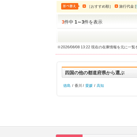
［おすすめ順］
旅行代金 [
3
件中
1
～
3
件を表示
※2026/08/08 13:22 現在の在庫情報を元に
四国の他の都道府県から選ぶ
徳島
/
香川 /
愛媛
/
高知