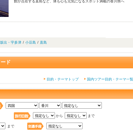
館が点在する直島など、体も心も元気になるスポット満載の香川県へ
坂出・宇多津
/
小豆島
/
直島
ワード
目的・テーマトップ
国内ツアー目的・テーマ一
日
から
まで
まで