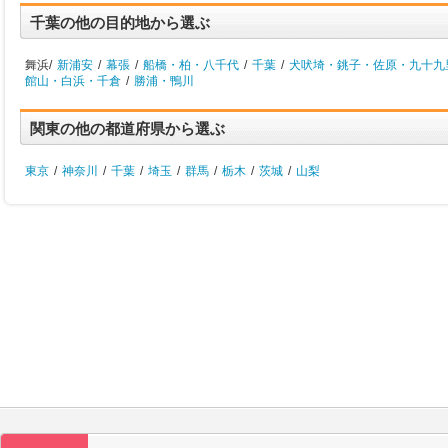
千葉の他の目的地から選ぶ
舞浜/
新浦安
/
幕張
/
船橋・柏・八千代
/
千葉
/
犬吠埼・銚子・佐原・九十九
館山・白浜・千倉
/
勝浦・鴨川
関東の他の都道府県から選ぶ
東京
/
神奈川
/
千葉
/
埼玉
/
群馬
/
栃木
/
茨城
/
山梨