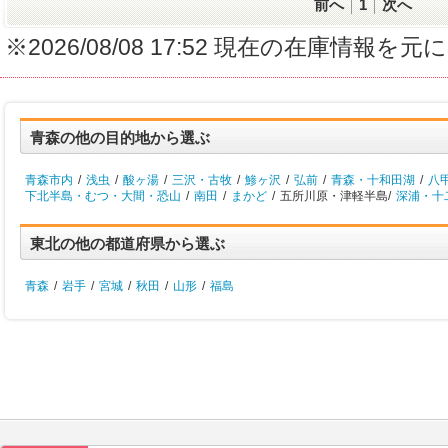
前へ
1
次へ
※2026/08/08 17:52 現在の在庫情
青森の他の目的地から選ぶ
青森市内
/
浅虫
/
酸ヶ湯
/
三沢・古牧
/
鯵ヶ沢
/
弘前
/
青森・十和田湖
/
八
下北半島・むつ・大間・恐山
/
南田
/
まかど
/
五所川原・津軽半島/
深浦・十
東北の他の都道府県から選ぶ
青森
/
岩手
/
宮城
/
秋田
/
山形
/
福島