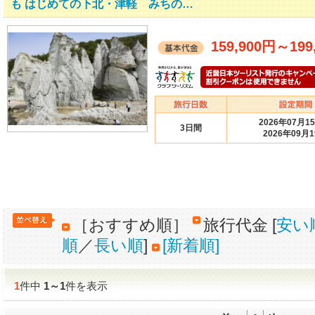
も はじめての下北・津軽 みちの…
159,900円
～
199
2026年07月1
3日間
2026年09月
［おすすめ順］
旅行代金 [
安い
順
／
長い順
]
[新着順]
1
件中
1
～
1
件を表示