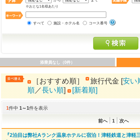
から
まで
※おとな1名様あたり
すべて
施設・ホテル名
コース番号
添乗員なし（0件）
［おすすめ順］
旅行代金 [
安い
順
／
長い順
]
[新着順]
1
件中
1
～
1
件を表示
前へ
1
次へ
『2泊目は弊社Aランク温泉ホテルに宿泊！津軽鉄道と津軽