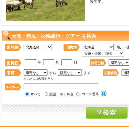
慢です。
天売・焼尻・羽幌旅行・ツアー を検索
年
月
日
から
まで
※おとな1名様あたり
すべて
施設・ホテル名
コース番号