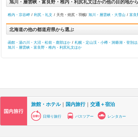
旭川・層雲峡・富良野・稚内・利尻礼文ほかの他の目的地か
稚内・宗谷岬
/
利尻・礼文
/
天売・焼尻・羽幌/
旭川・層雲峡・大雪山
/
富良
北海道の他の都道府県から選ぶ
函館・湯の川・大沼・松前・鹿部ほか
/
札幌・定山渓・小樽・洞爺湖・登別ほ
旭川・層雲峡・富良野・稚内・利尻礼文ほか
旅館・ホテル
｜
国内旅行
｜
交通＋宿泊
日帰り旅行
バスツアー
レンタカー