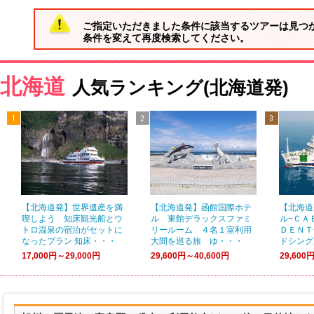
ご指定いただきました条件に該当するツアーは見つ
条件を変えて再度検索してください。
北海道
人気ランキング(北海道発)
【北海道発】世界遺産を満
【北海道発】函館国際ホテ
【北海道
喫しよう 知床観光船とウ
ル 東館デラックスファミ
ル−ＣＡ
トロ温泉の宿泊がセットに
リールーム ４名１室利用
ＤＥＮＴ
なったプラン 知床・・・
大間を巡る旅 ゆ・・・
ドシング
17,000円～29,000円
29,600円～40,600円
29,600