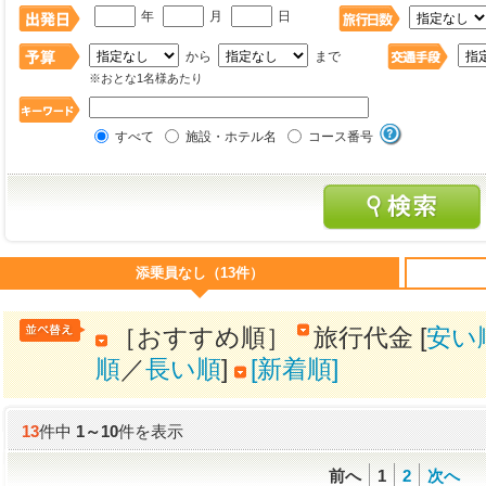
年
月
日
から
まで
※おとな1名様あたり
すべて
施設・ホテル名
コース番号
添乗員なし（13件）
［おすすめ順］
旅行代金 [
安い
順
／
長い順
]
[新着順]
13
件中
1
～
10
件を表示
前へ
1
2
次へ