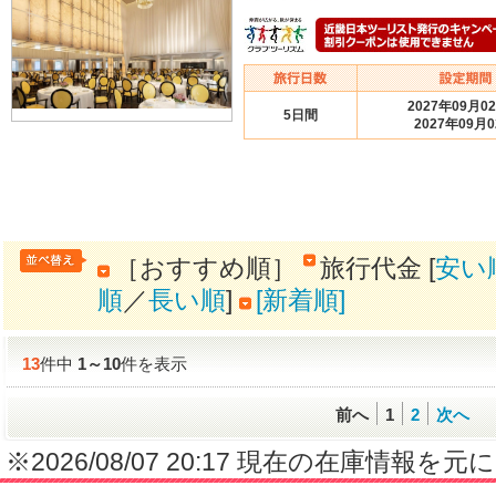
2027年09月0
5日間
2027年09月
［おすすめ順］
旅行代金 [
安い
順
／
長い順
]
[新着順]
13
件中
1
～
10
件を表示
前へ
1
2
次へ
※2026/08/07 20:17 現在の在庫情