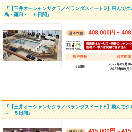
『【三井オーシャンサクラ／ベランダスイートD】飛んでク
島・羅臼～ ５日間』
408,000円
～
408
2027年09月0
5日間
2027年09月
『【三井オーシャンサクラ／ベランダスイートE】飛んでク
～ ５日間』
415,000円
～
415