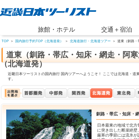
旅館・ホテル
交通＋宿泊
TOP
＞
国内旅行予約TOP（北海道発）
＞
北海道旅行・北海道ツアー
＞
道東（釧路・
道東（釧路・帯広・知床・網走・阿寒
（北海道発）
近畿日本ツーリストの国内旅行 国内ツアーへようこそ！ ここでは北海道・道
す。
釧路・帯広・知床・
日本最東の地域で北方
に突き出した断崖絶壁
厳寒の季節には流氷が