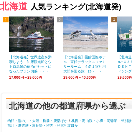
北海道
人気ランキング(北海道発)
【北海道発】世界遺産を満
【北海道発】函館国際ホテ
【北海道
喫しよう 知床観光船とウ
ル 東館デラックスファミ
ル−ＣＡ
トロ温泉の宿泊がセットに
リールーム ４名１室利用
ＤＥＮＴ
なったプラン 知床・・・
大間を巡る旅 ゆ・・・
ドシング
17,000円～29,000円
29,600円～40,600円
29,600
北海道の他の都道府県から選ぶ
函館・湯の川・大沼・松前・鹿部ほか
/
札幌・定山渓・小樽・洞爺湖・登別ほ
旭川・層雲峡・富良野・稚内・利尻礼文ほか