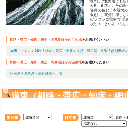
地帯には北海道でも屈
ある「釧路」。その近
頂鶴”の住む日本最大
ゆえに、充分に楽しむ
も“ノロッコ電車”で
みたり…といろいろな
釧路・帯広・知床・網走・阿寒湖ほかの目的地
をお選びください
知床・ウトロ
/
釧路
/
網走
/
帯広・十勝
/
北見・温根湯・紋別
/
然別湖畔
/
釧路・帯広・知床・網走・阿寒湖ほかの温泉地
をお選びください
阿寒湖
/
摩周湖・屈斜路湖・川湯
道東（釧路・帯広・知床・網
行・ツアー を検索