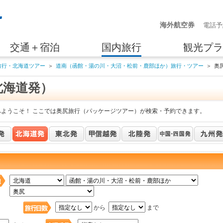
海外航空券
電話予
交通＋宿泊
国内旅行
観光プラ
旅行・北海道ツアー
＞
道南（函館・湯の川・大沼・松前・鹿部ほか）旅行・ツアー
＞
奥
北海道発）
へようこそ！ ここでは奥尻旅行（パッケージツアー）が検索・予約できます。
日
から
まで