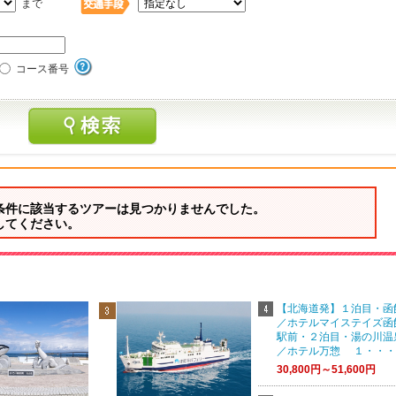
まで
コース番号
条件に該当するツアーは見つかりませんでした。
してください。
【北海道発】１泊目・函
／ホテルマイステイズ函
駅前・２泊目・湯の川温
／ホテル万惣 １・・・
30,800円～51,600円