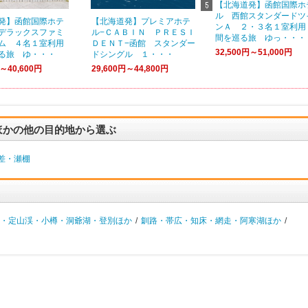
【北海道発】函館国際ホ
ル 西館スタンダードツ
発】函館国際ホテ
【北海道発】プレミアホテ
ンＡ ２・３名１室利用
デラックスファミ
ル−ＣＡＢＩＮ ＰＲＥＳＩ
間を巡る旅 ゆっ・・・
ム ４名１室利用
ＤＥＮＴ−函館 スタンダー
32,500円～51,000円
る旅 ゆ・・・
ドシングル １・・・
円～40,600円
29,600円～44,800円
ほかの他の目的地から選ぶ
差・瀬棚
・定山渓・小樽・洞爺湖・登別ほか
/
釧路・帯広・知床・網走・阿寒湖ほか
/