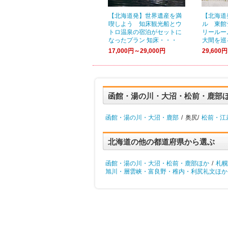
【北海道発】世界遺産を満
【北海道
喫しよう 知床観光船とウ
ル 東館
トロ温泉の宿泊がセットに
リールー
なったプラン 知床・・・
大間を巡
17,000円～29,000円
29,600
函館・湯の川・大沼・松前・鹿部
函館・湯の川・大沼・鹿部
/
奥尻/
松前・江
北海道の他の都道府県から選ぶ
函館・湯の川・大沼・松前・鹿部ほか
/
札幌
旭川・層雲峡・富良野・稚内・利尻礼文ほか