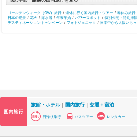
ゴールデンウィーク（GW）旅行
/
連休に行く国内旅行・ツアー
/
春休み旅行
日本の絶景
/
花火
/
海水浴
/
年末年始
/
パワースポット
/
特別公開・特別拝
デスティネーションキャンペーン
/
フォトジェニック
/
日本中から大阪いらっし
旅館・ホテル
｜
国内旅行
｜
交通＋宿泊
日帰り旅行
バスツアー
レンタカー