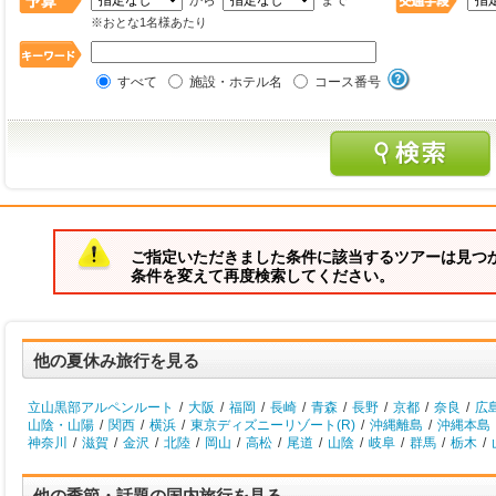
から
まで
※おとな1名様あたり
すべて
施設・ホテル名
コース番号
ご指定いただきました条件に該当するツアーは見つ
条件を変えて再度検索してください。
他の夏休み旅行を見る
立山黒部アルペンルート
/
大阪
/
福岡
/
長崎
/
青森
/
長野
/
京都
/
奈良
/
広
山陰・山陽
/
関西
/
横浜
/
東京ディズニーリゾート(R)
/
沖縄離島
/
沖縄本島
神奈川
/
滋賀
/
金沢
/
北陸
/
岡山
/
高松
/
尾道
/
山陰
/
岐阜
/
群馬
/
栃木
/
他の季節・話題の国内旅行を見る