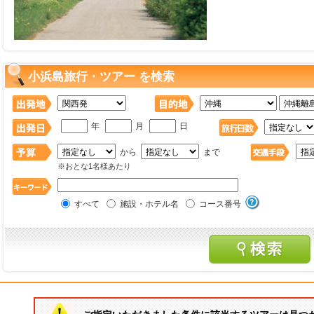
小浜島旅行・ツアー を検索
年
月
日
から
まで
※おとな1名様あたり
すべて
施設・ホテル名
コース番号