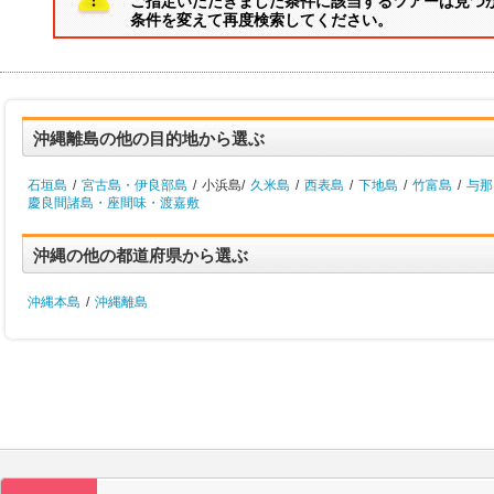
ご指定いただきました条件に該当するツアーは見つ
条件を変えて再度検索してください。
沖縄離島の他の目的地から選ぶ
石垣島
/
宮古島・伊良部島
/
小浜島/
久米島
/
西表島
/
下地島
/
竹富島
/
与那
慶良間諸島・座間味・渡嘉敷
沖縄の他の都道府県から選ぶ
沖縄本島
/
沖縄離島