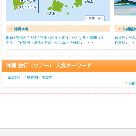
沖縄本島
沖縄離
那覇
/
恩納村
/
名護
/
沖縄・読谷・北谷
/
やんばる・奥間（オ
石垣島
/
宮古
クマ）
/
宜野湾・浦添
/
本部・伊江島・今帰仁
/ ・・・
竹富島
/ ・
沖縄 旅行（ツアー） 人気キーワード
家族旅行
/
動物園・水族館
目的