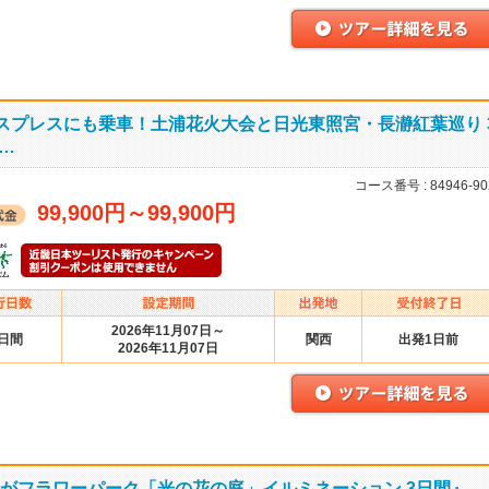
スプレスにも乗車！土浦花火大会と日光東照宮・長瀞紅葉巡り 
…
コース番号 :
84946-90
99,900円
～
99,900円
2026年11月07日～
3日間
関西
出発1日前
2026年11月07日
かがフラワーパーク「光の花の庭」イルミネーション 3日間』