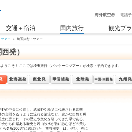
海外航空券
電話予
交通＋宿泊
国内旅行
観光プラ
・ツアー
＞
埼玉旅行・ツアー
関西発）
へようこそ！ ここでは埼玉旅行（パッケージツアー）が検索・予約できます。
平野の中央に位置し、武蔵野や秩父に代表される四季
林の合間をぬうように流れる清流など、豊かな自然と災
風土に恵まれ、その歴史や文化を培ってきた県である。
の会から由緒ある歴史と若山牧水が歌に詠むほどの美し
くら名所100選”に選ばれた「熊谷桜堤」は、ぜひ、春に