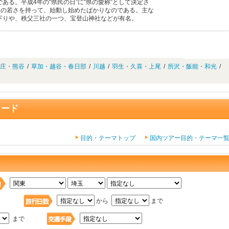
ある。平成4年の“県民の日”に“県の愛称”として決定さ
、その若さを持って、始動し始めたばかりなのである。主な
下りや、秩父三社の一つ、宝登山神社などが有名。
庄・熊谷
/
草加・越谷・春日部
/
川越
/
羽生・久喜・上尾
/
所沢・飯能・和光
/
ワード
目的・テーマトップ
国内ツアー目的・テーマ一
日
から
まで
まで