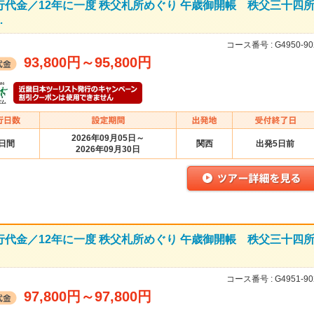
行代金／12年に一度 秩父札所めぐり 午歳御開帳 秩父三十四
…
コース番号 :
G4950-90
93,800円
～
95,800円
2026年09月05日～
2日間
関西
出発5日前
2026年09月30日
行代金／12年に一度 秩父札所めぐり 午歳御開帳 秩父三十四
コース番号 :
G4951-90
97,800円
～
97,800円