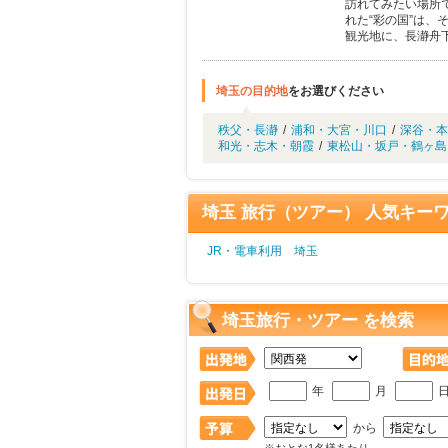
訪れてみたい場所で
れた“彩の国”は
観光地に、長瀞舟
埼玉の目的地
をお選びください
秩父・長瀞
/
浦和・大宮・川口
/
深谷・本
和光・志木・朝霞
/
東松山・坂戸・鶴ヶ島
埼玉 旅行（ツアー） 人気キー
JR・電車利用 埼玉
埼玉旅行・ツアー を検索
年
月
から