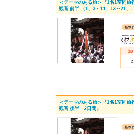
＜テーマのある旅＞『1名1室同旅
観音 前半 （1、3～11、13～21、
＜テーマのある旅＞『1名1室同旅
観音 後半 2日間』