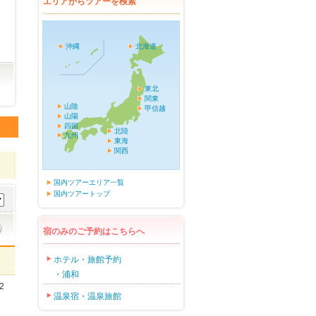
エリアからツアーを検索
沖縄
北海道
東北
関東
山陰
甲信越
山陽
四国
北陸
九州
東海
関西
国内ツアーエリア一覧
国内ツアートップ
宿のみのご予約はこちらへ
ホテル・旅館予約
・浦和
2
温泉宿・温泉旅館