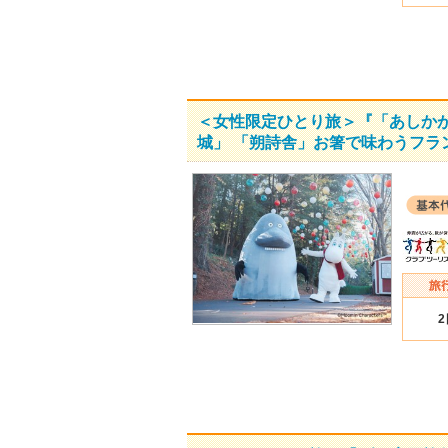
＜女性限定ひとり旅＞『「あしか
城」 「朔詩舎」お箸で味わうフラ