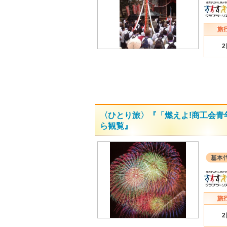
〈ひとり旅〉『「燃えよ!商工会青
ら観覧』