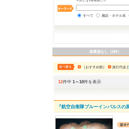
※おとな1名様あたり
すべて
施設・ホテル名
添乗員なし（0件）
［おすすめ順］
旅行代金 [
12
件中
1
～
10
件を表示
『航空自衛隊ブルーインパルスの