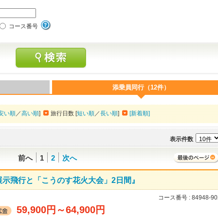
コース番号
添乗員同行（12件）
安い順
／
高い順
]
旅行日数 [
短い順
／
長い順
]
[新着順]
表示件数
前へ
1
2
次へ
展示飛行と「こうのす花火大会」2日間』
コース番号 :
84948-90
59,900円
～
64,900円