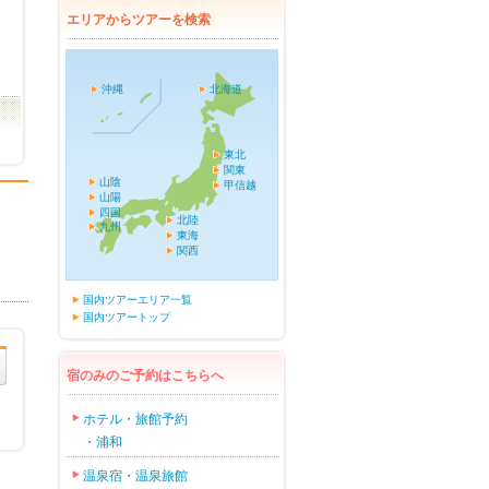
エリアからツアーを検索
沖縄
北海道
東北
関東
山陰
甲信越
山陽
四国
北陸
九州
東海
関西
国内ツアーエリア一覧
国内ツアートップ
宿のみのご予約はこちらへ
ホテル・旅館予約
・浦和
温泉宿・温泉旅館