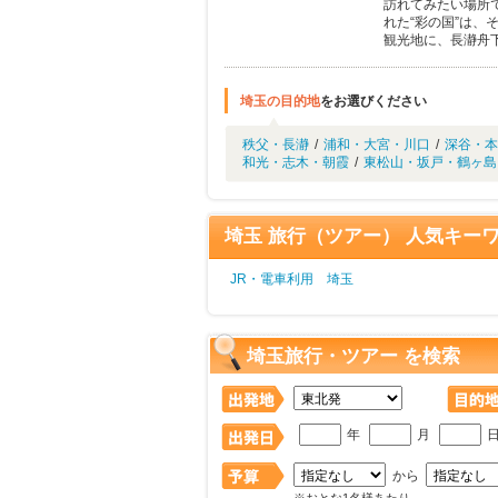
訪れてみたい場所で
れた“彩の国”は
観光地に、長瀞舟
埼玉の目的地
をお選びください
秩父・長瀞
/
浦和・大宮・川口
/
深谷・本
和光・志木・朝霞
/
東松山・坂戸・鶴ヶ島
埼玉 旅行（ツアー） 人気キー
JR・電車利用 埼玉
埼玉旅行・ツアー を検索
年
月
から