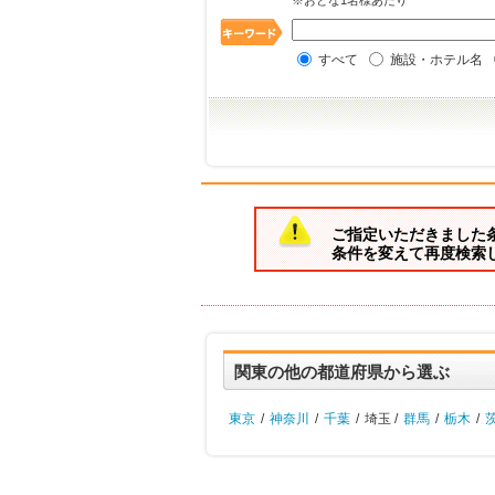
※おとな1名様あたり
すべて
施設・ホテル名
ご指定いただきました
条件を変えて再度検索
関東の他の都道府県から選ぶ
東京
/
神奈川
/
千葉
/
埼玉 /
群馬
/
栃木
/