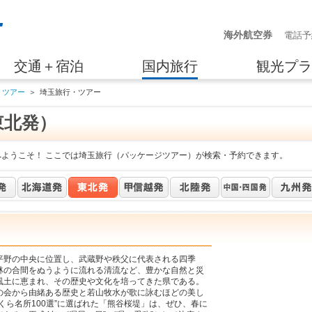
海外航空券
電話予
交通＋宿泊
国内旅行
観光プラ
・ツアー
＞
埼玉旅行・ツアー
東北発）
へようこそ！ ここでは埼玉旅行（パッケージツアー）が検索・予約できます。
平野の中央に位置し、武蔵野や秩父に代表される四季
林の合間をぬうように流れる清流など、豊かな自然と災
風土に恵まれ、その歴史や文化を培ってきた県である。
の会から由緒ある歴史と若山牧水が歌に詠むほどの美し
くら名所100選”に選ばれた「熊谷桜堤」は、ぜひ、春に