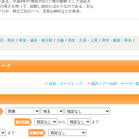
ある。平成4年の“県民の日”に“県の愛称”として決定さ
、その若さを持って、始動し始めたばかりなのである。主な
下りや、秩父三社の一つ、宝登山神社などが有名。
庄・熊谷
/
草加・越谷・春日部
/
川越
/
羽生・久喜・上尾
/
所沢・飯能・和光
/
ワード
目的・テーマトップ
国内ツアー目的・テーマ一
日
から
まで
まで