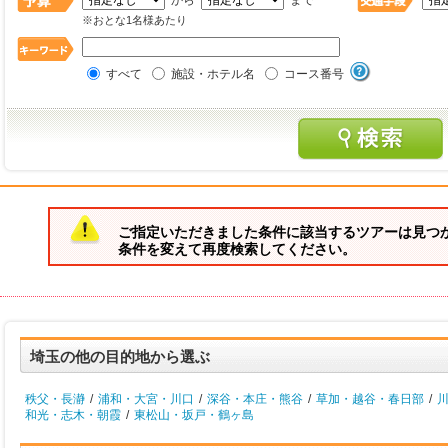
から
まで
※おとな1名様あたり
すべて
施設・ホテル名
コース番号
ご指定いただきました条件に該当するツアーは見つ
条件を変えて再度検索してください。
埼玉の他の目的地から選ぶ
秩父・長瀞
/
浦和・大宮・川口
/
深谷・本庄・熊谷
/
草加・越谷・春日部
/
和光・志木・朝霞
/
東松山・坂戸・鶴ヶ島