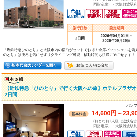
両指定席）・大阪難波駅利
2026年04月01日～
2日間
2026年09月29日
「近鉄特急ひのとり」と大阪市内の宿泊がセットでお得！全席バックシェルを備
のとり」は後ろを気にせずリクライニング可能！移動時間も快適に過ごせます！
【近鉄特急「ひのとり」で行く大阪への旅】ホテルプラザオ
2日間
パンフ
14,600円
～
23,9
(おとなお1人様（近鉄名
両指定席）・大阪難波駅利