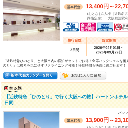
13,400円
～
22,7
(おとなお1人様（近鉄名
両指定席）・大阪難波駅利
2026年04月01日～
2日間
2026年09月29日
「近鉄特急ひのとり」と大阪市内の宿泊がセットでお得！全席バックシェルを備
のとり」は後ろを気にせずリクライニング可能！移動時間も快適に過ごせます！
【近鉄特急「ひのとり」で行く大阪への旅】ハートンホテル
日間
パンフ
13,900円
～
23,1
(おとなお1人様（近鉄名