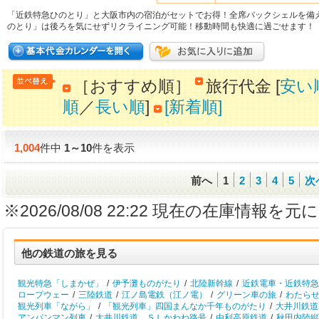
「近鉄特急ひのとり」と大阪市内の宿泊がセットでお得！全席バックシェルを備
のとり」は後ろを気にせずリクライニング可能！移動時間も快適に過ごせます！
［おすすめ順］
旅行代金 [
安い
順
／
長い順
]
[新着順]
1,004
件中
1
～
10
件を表示
前へ
1
2
3
4
5
次
※2026/08/08 22:22 現在の在庫情
他の鉄道の旅を見る
観光特急「しまかぜ」
/
伊予灘ものがたり
/
北陸新幹線
/
近鉄電車・近鉄特急
ロープウェー
/
三陸鉄道
/
江ノ島電鉄（江ノ電）
/
グリーン車の旅
/
わたら
観光列車「ながら」
/
「観光列車」四国まんなか千年ものがたり
/
大井川鉄道
アンパンマン列車
/
大井川鉄道 ＳＬかわね路号
/
由利高原鉄道
/
秋田内陸縦