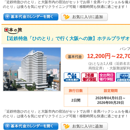
「近鉄特急ひのとり」と大阪市内の宿泊がセットでお得！全席バックシェルを備
のとり」は後ろを気にせずリクライニング可能！移動時間も快適に過ごせます！
【近鉄特急「ひのとり」で行く大阪への旅】ホテルプラザオ
パンフ
12,200円
～
22,7
(おとなお1人様（近鉄名
両指定席）・大阪難波駅利
2026年04月01日～
2日間
2026年09月29日
「近鉄特急ひのとり」と大阪市内の宿泊がセットでお得！全席バックシェルを備
のとり」は後ろを気にせずリクライニング可能！移動時間も快適に過ごせます！