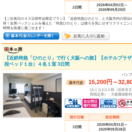
2026年04月01日～
2日間
2026年09月29日
【ご出発日の４５日前申込限定プラン】「近鉄特急ひのとり」と大阪市内の宿泊
得！全席バックシェルを備えた「特急ひのとり」は後ろを気にせずリクライニン
時間も快適に過ごせます！
【近鉄特急「ひのとり」で行く大阪への旅】【ホテルプラザ
段ベッド１台）４名１室 3日間
パンフ
15,200円
～
32,8
(おとなお1人様（近鉄名
両指定席）・大阪難波駅利
2026年04月01日～
3日間
2026年09月28日