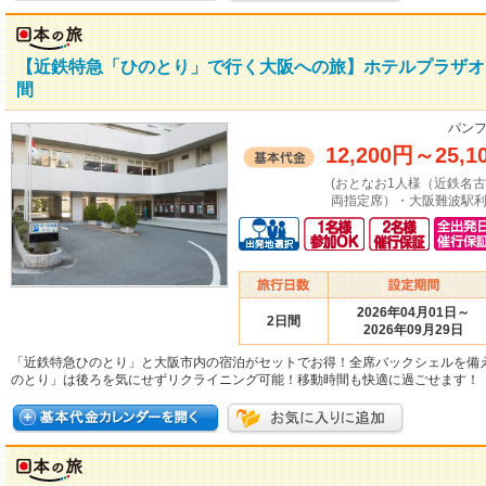
【近鉄特急「ひのとり」で行く大阪への旅】ホテルプラザオ
間
パンフ
12,200円
～
25,1
(おとなお1人様（近鉄名
両指定席）・大阪難波駅利
2026年04月01日～
2日間
2026年09月29日
「近鉄特急ひのとり」と大阪市内の宿泊がセットでお得！全席バックシェルを備
のとり」は後ろを気にせずリクライニング可能！移動時間も快適に過ごせます！