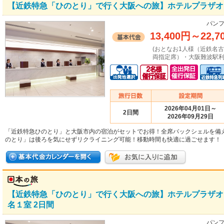
【近鉄特急「ひのとり」で行く大阪への旅】ホテルプラザオ
パンフ
13,400円
～
22,7
(おとなお1人様（近鉄名
両指定席）・大阪難波駅利
2026年04月01日～
2日間
2026年09月29日
「近鉄特急ひのとり」と大阪市内の宿泊がセットでお得！全席バックシェルを備
のとり」は後ろを気にせずリクライニング可能！移動時間も快適に過ごせます！
【近鉄特急「ひのとり」で行く大阪への旅】ホテルプラザオ
名１室 2日間
パンフ