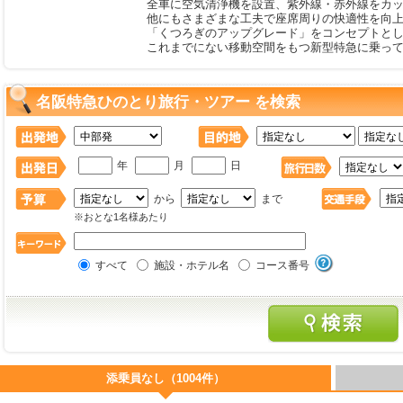
全車に空気清浄機を設置、紫外線・赤外線をカ
他にもさまざまな工夫で座席周りの快適性を向
「くつろぎのアップグレード」をコンセプトと
これまでにない移動空間をもつ新型特急に乗っ
名阪特急ひのとり旅行・ツアー を検索
年
月
日
から
まで
※おとな1名様あたり
すべて
施設・ホテル名
コース番号
添乗員なし（1004件）