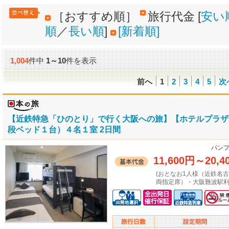
［おすすめ順］
旅行代金 [
安い
順
／
長い順
]
[新着順]
1,004
件中
1
～
10
件を表示
前へ
1
2
3
4
5
次
【近鉄特急「ひのとり」で行く大阪への旅】【ホテルプラザ
段ベッド１台）４名１室 2日間
パンフ
11,600円
～
20,4
(おとなお1人様（近鉄名
両指定席）・大阪難波駅利