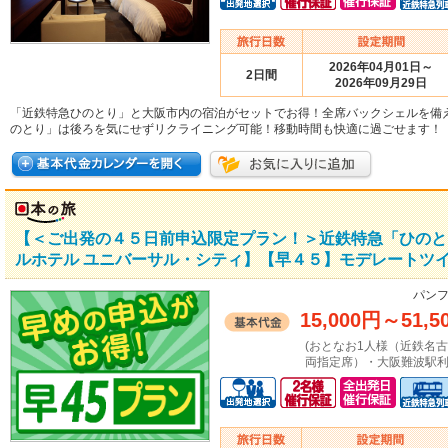
2026年04月01日～
2日間
2026年09月29日
「近鉄特急ひのとり」と大阪市内の宿泊がセットでお得！全席バックシェルを備
のとり」は後ろを気にせずリクライニング可能！移動時間も快適に過ごせます！
【＜ご出発の４５日前申込限定プラン！＞近鉄特急「ひのと
ルホテル ユニバーサル・シティ】【早４５】モデレートツイ
パンフ
15,000円
～
51,5
(おとなお1人様（近鉄名
両指定席）・大阪難波駅利