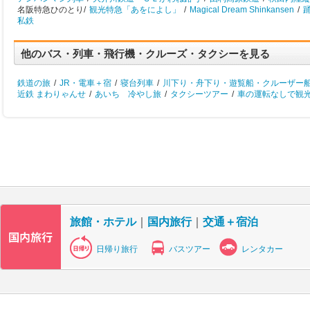
名阪特急ひのとり/
観光特急「あをによし」
/
Magical Dream Shinkansen
/
私鉄
他のバス・列車・飛行機・クルーズ・タクシーを見る
鉄道の旅
/
JR・電車＋宿
/
寝台列車
/
川下り・舟下り・遊覧船・クルーザー
近鉄 まわりゃんせ
/
あいち 冷やし旅
/
タクシーツアー
/
車の運転なしで観
旅館・ホテル
｜
国内旅行
｜
交通＋宿泊
日帰り旅行
バスツアー
レンタカー