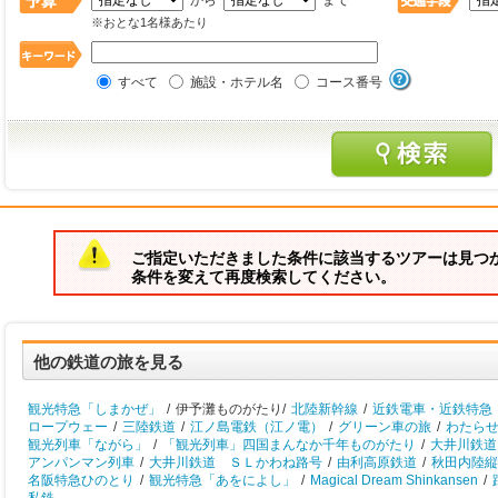
から
まで
※おとな1名様あたり
すべて
施設・ホテル名
コース番号
ご指定いただきました条件に該当するツアーは見つ
条件を変えて再度検索してください。
他の鉄道の旅を見る
観光特急「しまかぜ」
/
伊予灘ものがたり/
北陸新幹線
/
近鉄電車・近鉄特急
ロープウェー
/
三陸鉄道
/
江ノ島電鉄（江ノ電）
/
グリーン車の旅
/
わたら
観光列車「ながら」
/
「観光列車」四国まんなか千年ものがたり
/
大井川鉄道
アンパンマン列車
/
大井川鉄道 ＳＬかわね路号
/
由利高原鉄道
/
秋田内陸縦
名阪特急ひのとり
/
観光特急「あをによし」
/
Magical Dream Shinkansen
/