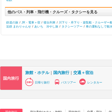
私鉄
他のバス・列車・飛行機・クルーズ・タクシーを見る
鉄道の旅
/
JR・電車＋宿
/
寝台列車
/
川下り・舟下り・遊覧船・クルーザー
近鉄 まわりゃんせ
/
あいち 冷やし旅
/
タクシーツアー
/
車の運転なしで観
旅館・ホテル
｜
国内旅行
｜
交通＋宿泊
日帰り旅行
バスツアー
レンタカー
国内旅行
宿泊予約(ホテル・旅館)
国内旅行
交通＋宿泊
北