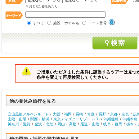
から
まで
※おとな1名様あたり
すべて
施設・ホテル名
コース番号
ご指定いただきました条件に該当するツアーは見つ
条件を変えて再度検索してください。
他の夏休み旅行を見る
立山黒部アルペンルート
/
大阪
/
福岡
/
長崎
/
青森
/
長野
/
京都
/
奈良
/
広
山陰・山陽
/
関西
/
横浜
/
東京ディズニーリゾート(R)
/
沖縄離島
/
沖縄本島
神奈川
/
滋賀
/
金沢
/
北陸
/
岡山
/
高松
/
尾道
/
山陰
/
岐阜
/
群馬
/
栃木
/
他の季節・話題の国内旅行を見る