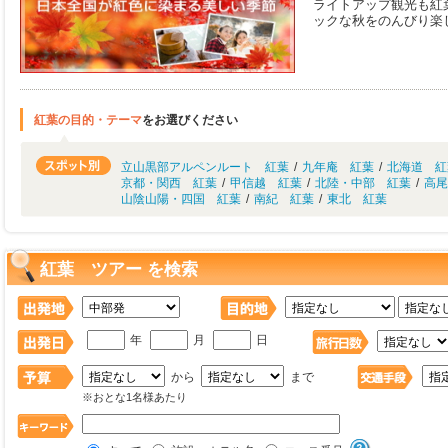
ライトアップ観光も紅
ックな秋をのんびり楽
紅葉の目的・テーマ
をお選びください
立山黒部アルペンルート 紅葉
/
九年庵 紅葉
/
北海道 紅
京都・関西 紅葉
/
甲信越 紅葉
/
北陸・中部 紅葉
/
高尾
山陰山陽・四国 紅葉
/
南紀 紅葉
/
東北 紅葉
紅葉 ツアー を検索
年
月
日
から
まで
※おとな1名様あたり