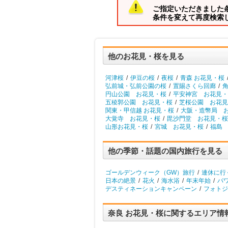
ご指定いただきました
条件を変えて再度検索
他のお花見・桜を見る
河津桜
/
伊豆の桜
/
夜桜
/
青森 お花見・桜
弘前城・弘前公園の桜
/
置賜さくら回廊
/
円山公園 お花見・桜
/
平安神宮 お花見・
五稜郭公園 お花見・桜
/
芝桜公園 お花見
関東・甲信越 お花見・桜
/
大阪・造幣局 
大覚寺 お花見・桜
/
毘沙門堂 お花見・桜
山形お花見・桜
/
宮城 お花見・桜
/
福島
他の季節・話題の国内旅行を見る
ゴールデンウィーク（GW）旅行
/
連休に行
日本の絶景
/
花火
/
海水浴
/
年末年始
/
パ
デスティネーションキャンペーン
/
フォトジ
奈良 お花見・桜に関するエリア情