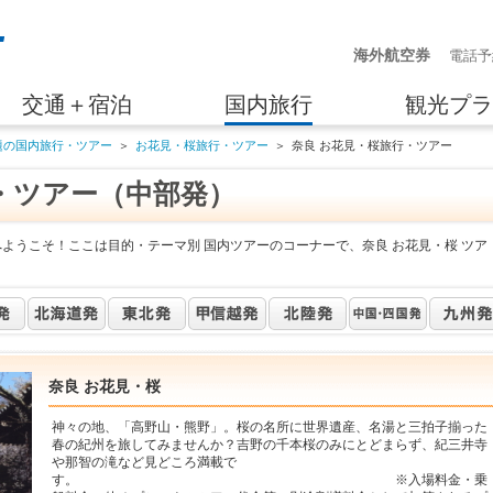
海外航空券
電話予
交通＋宿泊
国内旅行
観光プラ
題の国内旅行・ツアー
＞
お花見・桜旅行・ツアー
＞
奈良 お花見・桜旅行・ツアー
・ツアー（中部発）
ようこそ！ここは目的・テーマ別 国内ツアーのコーナーで、奈良 お花見・桜 ツア
奈良 お花見・桜
神々の地、「高野山・熊野」。桜の名所に世界遺産、名湯と三拍子揃った
春の紀州を旅してみませんか？吉野の千本桜のみにとどまらず、紀三井寺
や那智の滝など見どころ満載で
す。 ※入場料金・乗