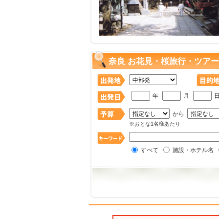
奈良 お花見・桜旅行・ツアー
年
月
から
※おとな1名様あたり
すべて
施設・ホテル名