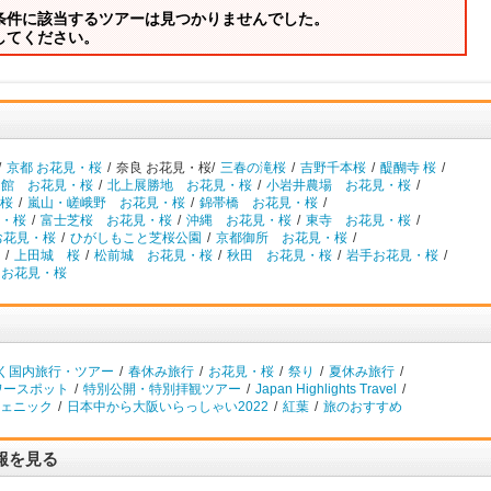
条件に該当するツアーは見つかりませんでした。
してください。
/
京都 お花見・桜
/
奈良 お花見・桜/
三春の滝桜
/
吉野千本桜
/
醍醐寺 桜
/
角館 お花見・桜
/
北上展勝地 お花見・桜
/
小岩井農場 お花見・桜
/
桜
/
嵐山・嵯峨野 お花見・桜
/
錦帯橋 お花見・桜
/
・桜
/
富士芝桜 お花見・桜
/
沖縄 お花見・桜
/
東寺 お花見・桜
/
お花見・桜
/
ひがしもこと芝桜公園
/
京都御所 お花見・桜
/
/
上田城 桜
/
松前城 お花見・桜
/
秋田 お花見・桜
/
岩手お花見・桜
/
 お花見・桜
く国内旅行・ツアー
/
春休み旅行
/
お花見・桜
/
祭り
/
夏休み旅行
/
ワースポット
/
特別公開・特別拝観ツアー
/
Japan Highlights Travel
/
ェニック
/
日本中から大阪いらっしゃい2022
/
紅葉
/
旅のおすすめ
報を見る