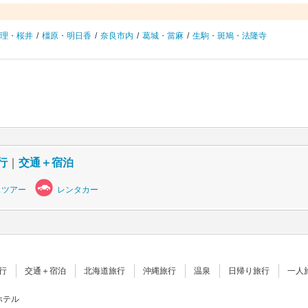
理・桜井
/
橿原・明日香
/
奈良市内
/
葛城・當麻
/
生駒・斑鳩・法隆寺
行
｜
交通＋宿泊
スツアー
レンタカー
行
交通＋宿泊
北海道旅行
沖縄旅行
温泉
日帰り旅行
一人
ホテル