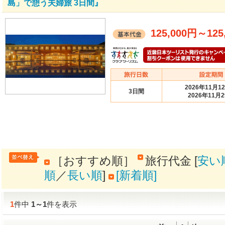
島」で憩う夫婦旅 3日間』
125,000円
～
125
2026年11月1
3日間
2026年11月
［おすすめ順］
旅行代金 [
安い
順
／
長い順
]
[新着順]
1
件中
1
～
1
件を表示