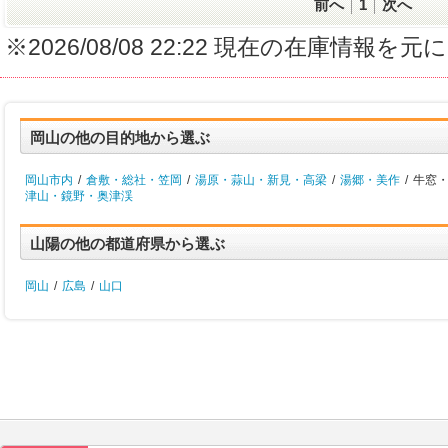
前へ
1
次へ
※2026/08/08 22:22 現在の在庫情
岡山の他の目的地から選ぶ
岡山市内
/
倉敷・総社・笠岡
/
湯原・蒜山・新見・高梁
/
湯郷・美作
/
牛窓・
津山・鏡野・奥津渓
山陽の他の都道府県から選ぶ
岡山
/
広島
/
山口