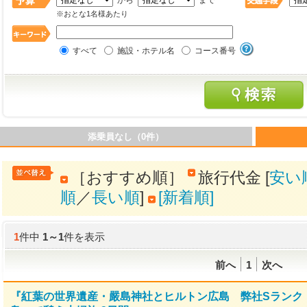
から
まで
※おとな1名様あたり
すべて
施設・ホテル名
コース番号
添乗員なし（0件）
［おすすめ順］
旅行代金 [
安い
順
／
長い順
]
[新着順]
1
件中
1
～
1
件を表示
前へ
1
次へ
『紅葉の世界遺産・嚴島神社とヒルトン広島 弊社Sランク