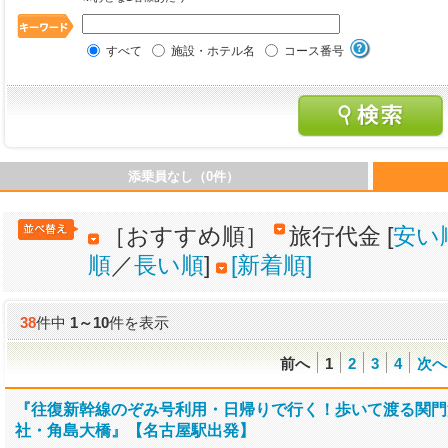
すべて
施設・ホテル名
コース番号
添乗員なし（0件）
［おすすめ順］
旅行代金 [
安い
順
／
長い順
]
[新着順]
38
件中
1
～
10
件を表示
前へ
1
2
3
4
次へ
『往復新幹線のぞみ号利用・日帰りで行く！歩いて渡る関門
社・角島大橋』【名古屋駅出発】