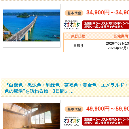
34,900円
～
34,9
2026年08月1
日帰り
2026年12月
『白濁色・黒泥色・乳緑色・茶褐色・黄金色・エメラルド・
色の秘湯”を訪ねる旅 3日間』…
49,900円
～
59,9