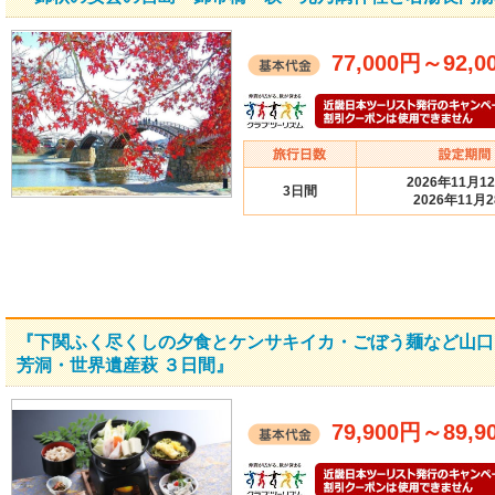
77,000円
～
92,0
2026年11月1
3日間
2026年11月
『下関ふく尽くしの夕食とケンサキイカ・ごぼう麺など山口
芳洞・世界遺産萩 ３日間』
79,900円
～
89,9