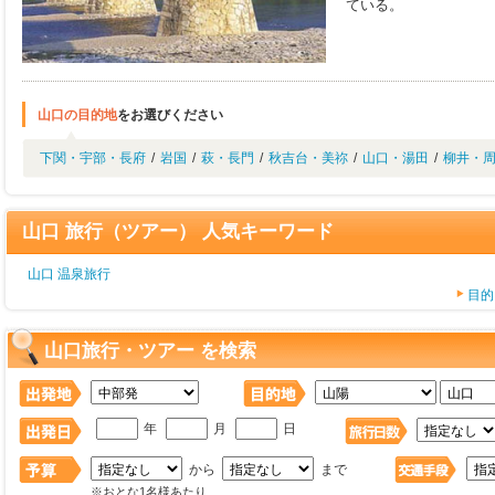
ている。
山口の目的地
をお選びください
下関・宇部・長府
/
岩国
/
萩・長門
/
秋吉台・美祢
/
山口・湯田
/
柳井・
山口 旅行（ツアー） 人気キーワード
山口 温泉旅行
目的
山口旅行・ツアー を検索
年
月
日
から
まで
※おとな1名様あたり