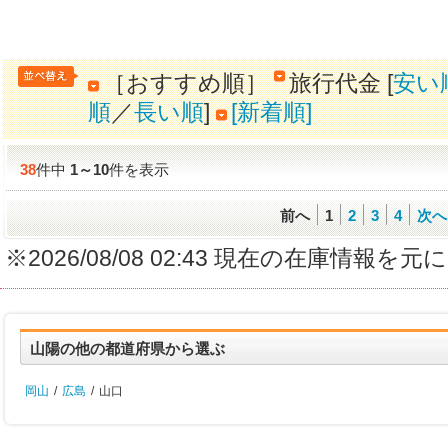
［おすすめ順］
旅行代金 [
安い
順
／
長い順
]
[新着順]
38
件中
1
～
10
件を表示
前へ
1
2
3
4
次へ
※2026/08/08 02:43 現在の在庫情
山陽の他の都道府県から選ぶ
岡山
/
広島
/
山口