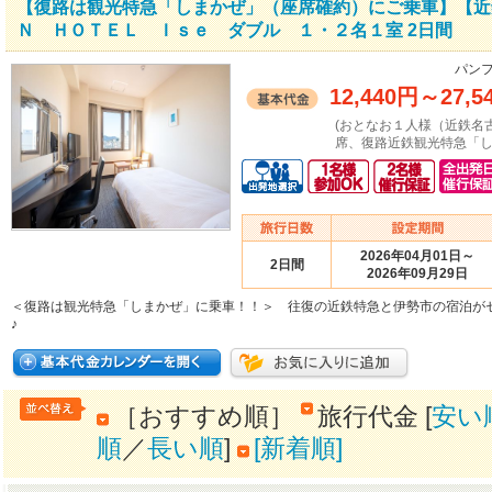
【復路は観光特急「しまかぜ」（座席確約）にご乗車】【近
Ｎ ＨＯＴＥＬ Ｉｓｅ ダブル １・２名１室 2日間
パンフ
12,440円
～
27,5
(おとなお１人様（近鉄名
席、復路近鉄観光特急「し
2026年04月01日～
2日間
2026年09月29日
＜復路は観光特急「しまかぜ」に乗車！！＞ 往復の近鉄特急と伊勢市の宿泊が
♪
［おすすめ順］
旅行代金 [
安い
順
／
長い順
]
[新着順]