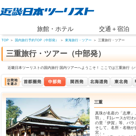
旅館・ホテル
交通＋宿泊
TOP
＞
国内旅行予約TOP（中部発）
＞
東海旅行・ツアー
＞
三重旅行・ツアー
三重旅行・ツアー（中部発）
近畿日本ツーリストの国内旅行 国内ツアーへようこそ！ ここでは三重旅行（
三重
真珠が名産の「志摩」
羽」、F1レースが行
の里「伊賀」等、バラ
そして、名所・名物が
宮」。