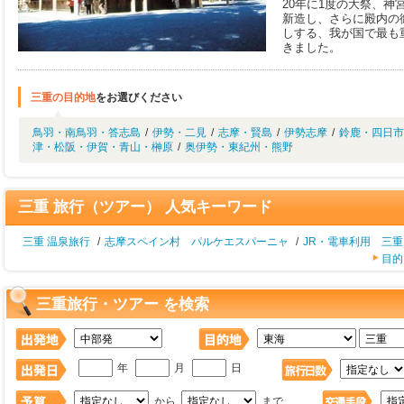
20年に1度の大祭、
新造し、さらに殿内の
しする、我が国で最も重
きました。
三重の目的地
をお選びください
鳥羽・南鳥羽・答志島
/
伊勢・二見
/
志摩・賢島
/
伊勢志摩
/
鈴鹿・四日市
津・松阪・伊賀・青山・榊原
/
奥伊勢・東紀州・熊野
三重 旅行（ツアー） 人気キーワード
三重 温泉旅行
/
志摩スペイン村 パルケエスパーニャ
/
JR・電車利用 三
目的
三重旅行・ツアー を検索
年
月
日
から
まで