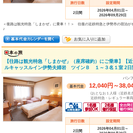
2026年04月01日～
2日間
2026年09月29日
＜復路は観光特急「しまかぜ」に乗車！！＞ 往復の近鉄特急と伊勢市の宿泊が
♪
【往路は観光特急「しまかぜ」（座席確約）にご乗車】【近
ルキャッスルイン伊勢夫婦岩 ツインＢ １～３名１室 2日
パンフ
12,040円
～
38,0
(おとなお１人様（近鉄名
近鉄特急・レギュラー車両
2026年04月01日～
2日間