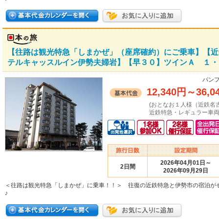
【往路は観光特急「しまかぜ」（座席確約）にご乗車】【近
テルキャッスルイン伊勢夫婦岩】【早３０】ツインＡ １・２
パンフ
12,340円
～
36,0
(おとなお１人様（近鉄名
近鉄特急・レギュラー車両
2026年04月01日～
2日間
2026年09月29日
＜往路は観光特急「しまかぜ」に乗車！！＞ 往復の近鉄特急と伊勢市の宿泊が
♪