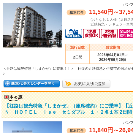
パンフ
11,540円
～
37,5
(おとなお１人様（近鉄名
近鉄特急・レギュラー車両
2026年04月01日～
2日間
2026年09月29日
＜往路は観光特急「しまかぜ」に乗車！！＞ 往復の近鉄特急と伊勢市の宿泊が
♪
【往路は観光特急「しまかぜ」（座席確約）にご乗車】【近
Ｎ ＨＯＴＥＬ Ｉｓｅ セミダブル １・２名１室 2日間
パンフ
11,840円
～
26,9