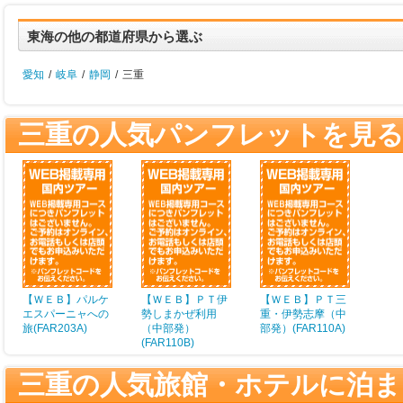
東海の他の都道府県から選ぶ
愛知
/
岐阜
/
静岡
/
三重
三重の人気パンフレットを見
【ＷＥＢ】パルケ
【ＷＥＢ】ＰＴ伊
【ＷＥＢ】ＰＴ三
エスパーニャへの
勢しまかぜ利用
重・伊勢志摩（中
旅(FAR203A)
（中部発）
部発）(FAR110A)
(FAR110B)
三重の人気旅館・ホテルに泊ま