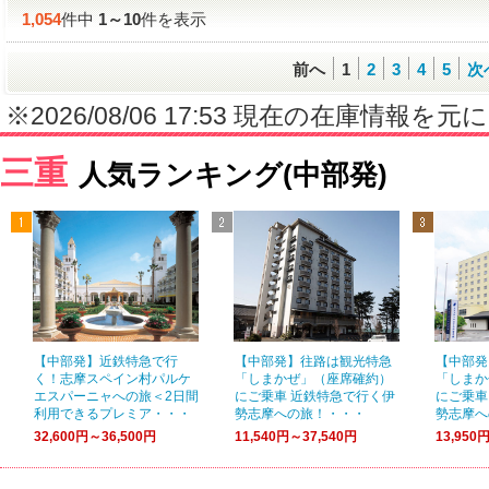
1,054
件中
1
～
10
件を表示
前へ
1
2
3
4
5
次
※2026/08/06 17:53 現在の在庫情
三重
人気ランキング(中部発)
【中部発】近鉄特急で行
【中部発】往路は観光特急
【中部発
く！志摩スペイン村パルケ
「しまかぜ」（座席確約）
「しまか
エスパーニャへの旅＜2日間
にご乗車 近鉄特急で行く伊
にご乗車
利用できるプレミア・・・
勢志摩への旅！・・・
勢志摩へ
32,600円～36,500円
11,540円～37,540円
13,950