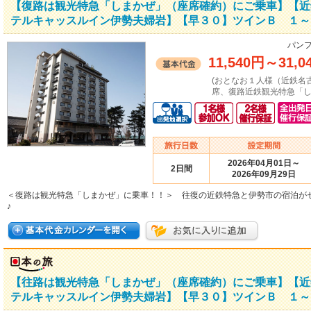
【復路は観光特急「しまかぜ」（座席確約）にご乗車】【近
テルキャッスルイン伊勢夫婦岩】【早３０】ツインＢ １～３
パンフ
11,540円
～
31,0
(おとなお１人様（近鉄名
席、復路近鉄観光特急「し
2026年04月01日～
2日間
2026年09月29日
＜復路は観光特急「しまかぜ」に乗車！！＞ 往復の近鉄特急と伊勢市の宿泊が
♪
【往路は観光特急「しまかぜ」（座席確約）にご乗車】【近
テルキャッスルイン伊勢夫婦岩】【早３０】ツインＢ １～３