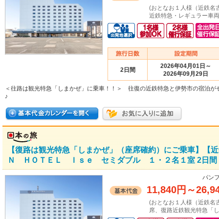
(おとなお１人様（近鉄名
近鉄特急・レギュラー車両
2026年04月01日～
2日間
2026年09月29日
＜往路は観光特急「しまかぜ」に乗車！！＞ 往復の近鉄特急と伊勢市の宿泊が
♪
【復路は観光特急「しまかぜ」（座席確約）にご乗車】【近
Ｎ ＨＯＴＥＬ Ｉｓｅ セミダブル １・２名１室 2日間
パンフ
11,840円
～
26,9
(おとなお１人様（近鉄名
席、復路近鉄観光特急「し