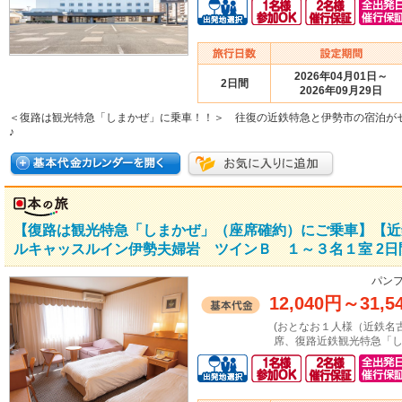
2026年04月01日～
2日間
2026年09月29日
＜復路は観光特急「しまかぜ」に乗車！！＞ 往復の近鉄特急と伊勢市の宿泊が
♪
【復路は観光特急「しまかぜ」（座席確約）にご乗車】【近
ルキャッスルイン伊勢夫婦岩 ツインＢ １～３名１室 2日
パンフ
12,040円
～
31,5
(おとなお１人様（近鉄名
席、復路近鉄観光特急「し