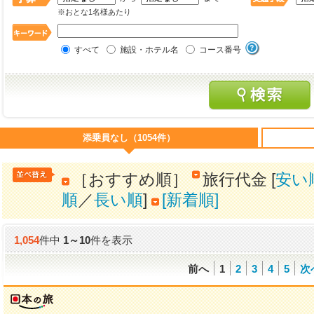
※おとな1名様あたり
すべて
施設・ホテル名
コース番号
添乗員なし（1054件）
［おすすめ順］
旅行代金 [
安い
順
／
長い順
]
[新着順]
1,054
件中
1
～
10
件を表示
前へ
1
2
3
4
5
次