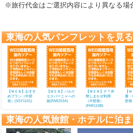
※旅行代金はご選択内容により異なる場
東海の人気パンフレットを見
【ＷＥＢ】おすす
【ＷＥＢ】パルケ
【ＷＥＢ】ＰＴ伊
【Ｗ
めプラン（中部
エスパーニャへの
勢しまかぜ利用
重・
発）(SSY1101)
旅(FAR203A)
（中部発）
部発）
(FAR110B)
東海の人気旅館・ホテルに泊ま