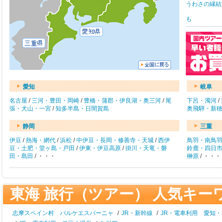
うわさの縁結
も
愛知
岐阜
名古屋
/
三河・豊田・岡崎
/
豊橋・蒲郡・伊良湖・奥三河
/
尾
下呂・濁河
/
張・犬山・一宮
/
知多半島・日間賀島
奥飛騨・新
静岡
三重
伊豆
/
熱海・網代
/
浜松
/
中伊豆・長岡・修善寺・天城
/
西伊
鳥羽・南鳥
豆・土肥・堂ヶ島・戸田
/
伊東・伊豆高原
/
掛川・天竜・磐
鈴鹿・四日
田・島田
/ ・・・
榊原
/ ・・・
東海 旅行（ツアー） 人気キー
志摩スペイン村 パルケエスパーニャ
/
JR・新幹線
/
JR・電車利用 愛知