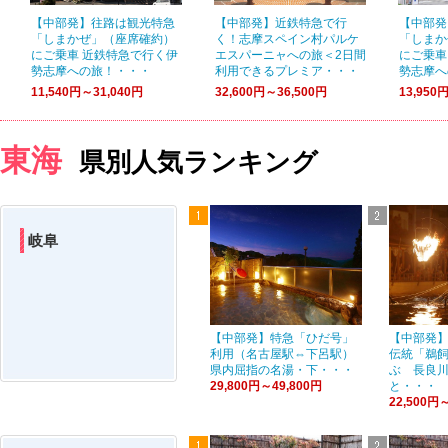
【中部発】往路は観光特急
【中部発】近鉄特急で行
【中部発
「しまかぜ」（座席確約）
く！志摩スペイン村パルケ
「しまか
にご乗車 近鉄特急で行く伊
エスパーニャへの旅＜2日間
にご乗車
勢志摩への旅！・・・
利用できるプレミア・・・
勢志摩へ
11,540円～31,040円
32,600円～36,500円
13,950
東海
県別人気ランキング
岐阜
【中部発】特急「ひだ号」
【中部発】
利用（名古屋駅⇔下呂駅）
伝統「鵜
県内屈指の名湯・下・・・
ぶ 長良
29,800円～49,800円
と・・・
22,500円