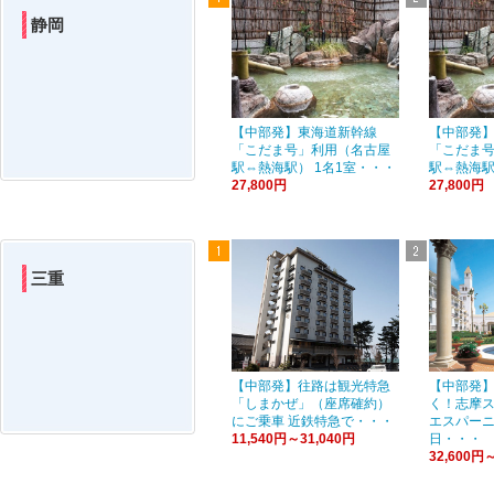
静岡
【中部発】東海道新幹線
【中部発
「こだま号」利用（名古屋
「こだま
駅⇔熱海駅） 1名1室・・・
駅⇔熱海駅
27,800円
27,800円
三重
【中部発】往路は観光特急
【中部発
「しまかぜ」（座席確約）
く！志摩
にご乗車 近鉄特急で・・・
エスパーニ
11,540円～31,040円
日・・・
32,600円