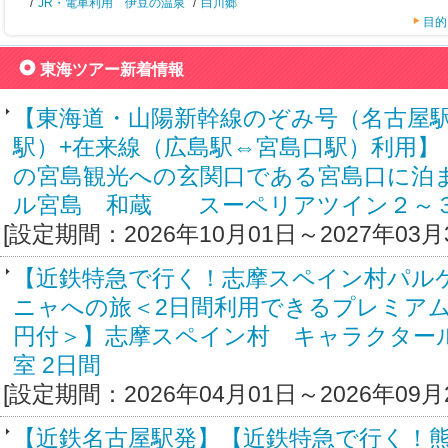
/
JR・電車利用 伊豆の温泉
/
白川郷
目的
東海ツアー新着情報
【東海道・山陽新幹線のぞみ号（名古屋
駅）+在来線（広島駅⇔宮島口駅）利用】
の宮島観光への玄関口である宮島口に泊
ル宮島 和蔵 スーペリアツイン２～３
[設定期間：2026年10月01日～2027年03月
【近鉄特急で行く！志摩スペイン村パル
ニャへの旅＜2日間利用できるプレミアム
円付＞】志摩スペイン村 キャラクター
室 2日間
[設定期間：2026年04月01日～2026年09月
【近鉄名古屋駅発】【近鉄特急で行く！熊