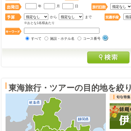
年
月
日
から
まで
※おとな1名様あたり
すべて
施設・ホテル名
コース番号
東海旅行・ツアーの目的地を絞