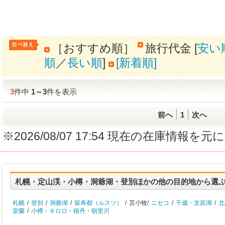
［おすすめ順］
旅行代金 [
安い
順
／
長い順
]
[新着順]
3
件中
1
～
3
件を表示
前へ
1
次へ
※2026/08/07 17:54 現在の在庫情
札幌・定山渓・小樽・洞爺湖・登別ほかの他の目的地から選
札幌
/
登別
/
洞爺湖
/
留寿都（ルスツ）
/
苫小牧/
ニセコ
/
千歳・支笏湖
/
北
室蘭
/
小樽・キロロ・積丹・朝里川