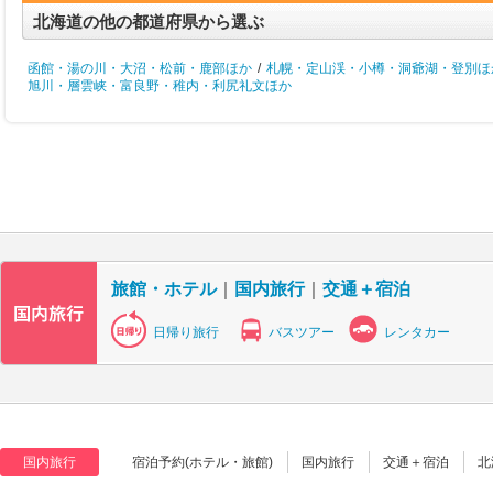
北海道の他の都道府県から選ぶ
函館・湯の川・大沼・松前・鹿部ほか
/
札幌・定山渓・小樽・洞爺湖・登別ほ
旭川・層雲峡・富良野・稚内・利尻礼文ほか
旅館・ホテル
｜
国内旅行
｜
交通＋宿泊
日帰り旅行
バスツアー
レンタカー
国内旅行
宿泊予約(ホテル・旅館)
国内旅行
交通＋宿泊
北