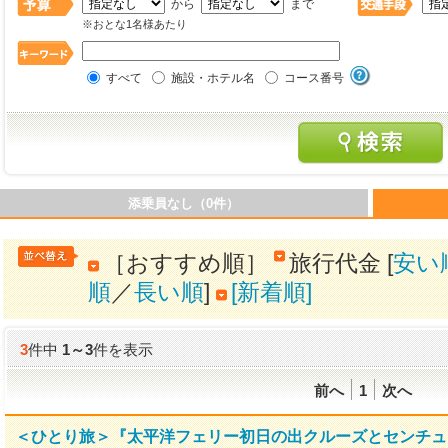
から
まで
※おとな1名様あたり
すべて
施設・ホテル名
コース番号
添乗員なし（0件）
［おすすめ順］
旅行代金 [
安い
順
／
長い順
]
[新着順]
3
件中
1
～
3
件を表示
前へ
1
次へ
＜ひとり旅＞『太平洋フェリー初日の出クルーズとセンチュ