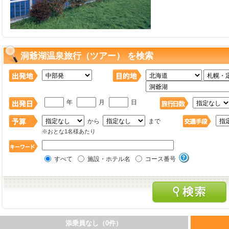
洞爺湖温泉旅行（ツアー） を検索
年
月
日
から
まで
※おとな1名様あたり
すべて
施設・ホテル名
コース番号
添乗員なし（0件）