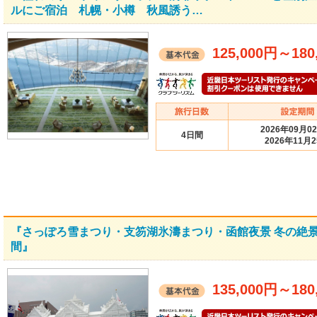
ルにご宿泊 札幌・小樽 秋風誘う…
125,000円
～
180
2026年09月0
4日間
2026年11月
『さっぽろ雪まつり・支笏湖氷濤まつり・函館夜景 冬の絶景
間』
135,000円
～
180