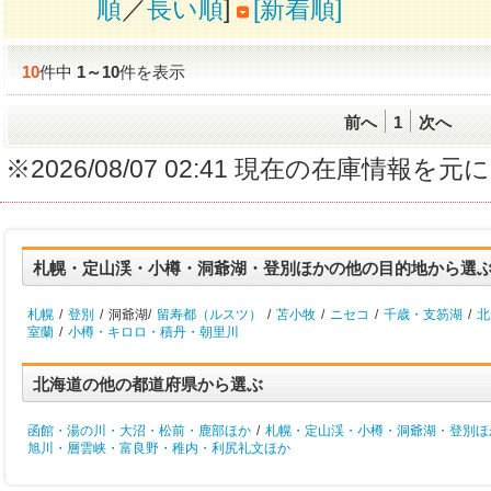
順
／
長い順
]
[新着順]
10
件中
1
～
10
件を表示
前へ
1
次へ
※2026/08/07 02:41 現在の在庫情
札幌・定山渓・小樽・洞爺湖・登別ほかの他の目的地から選
札幌
/
登別
/
洞爺湖/
留寿都（ルスツ）
/
苫小牧
/
ニセコ
/
千歳・支笏湖
/
北
室蘭
/
小樽・キロロ・積丹・朝里川
北海道の他の都道府県から選ぶ
函館・湯の川・大沼・松前・鹿部ほか
/
札幌・定山渓・小樽・洞爺湖・登別ほ
旭川・層雲峡・富良野・稚内・利尻礼文ほか