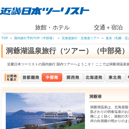
旅館・ホテル
交通＋宿泊
TOP
＞
国内旅行予約TOP（中部発）
＞
北海道旅行・北海道ツアー
＞
道央（札幌・定
洞爺湖温泉旅行（ツアー）（中部発）
近畿日本ツーリストの国内旅行 国内ツアーへようこそ！ ここでは洞爺湖温泉
洞爺湖
洞爺湖温泉は、北海道随
肌ざわりの弱食塩泉のお
痛によく効く。旅館の大
岸の向洞爺の明かりのま