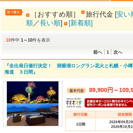
［おすすめ順］
旅行代金 [
安い
順
／
長い順
]
[新着順]
10
件中
1
～
10
件を表示
前へ
1
次へ
『全出発日催行決定！ 洞爺湖ロングラン花火と札幌・小樽・
海道 ３日間』
89,900円
～
109,
2026年09月2
3日間
2026年10月