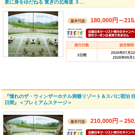
景に身をゆだねる 寛ぎの北海道 ３…
180,000円
～
215
2026年07月2
3日間
2026年09月
『憧れのザ・ウィンザーホテル洞爺リゾート＆スパに宿泊 往
日間』＜プレミアムステージ＞
210,000円
～
250