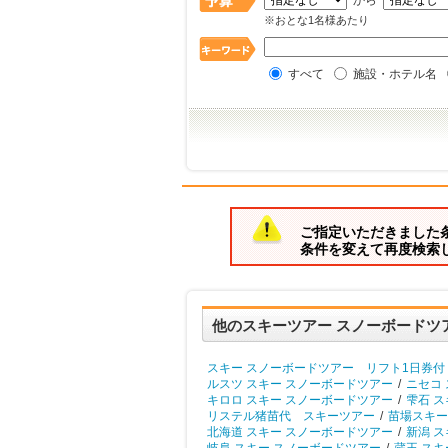
から
※おとな1名様あたり
すべて
施設・ホテル名
ご指定いただきました
条件を変えて再度検索
他のスキーツアー スノーボードツ
スキー スノーボードツアー リフト1日券付
ルスツ スキー スノーボードツアー
/
ニセコ
キロロ スキー スノーボードツアー
/
雫石 ス
リステル猪苗代 スキーツアー
/
苗場スキー
北海道 スキー スノーボードツアー
/
新潟 