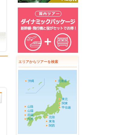
エリアからツアーを検索
沖縄
北海道
東北
関東
山陰
甲信越
山陽
四国
北陸
九州
東海
関西