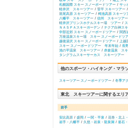
岐阜 スキー スノーボードツアー
/
蔵王 ス
札幌国際 スキー スノーボードツアー
/
サッ
軽井沢 スキーツアー
/
菅平 スキーツアー
/
斑尾高原 スキーツアー
/
栂池高原 スキーツ
八幡平 スキーツアー
/
信州 スキーツアー
軽井沢プリンスホテルスキー場 ツアー
/
ス
ＮＡＳＰＡスキーガーデン
/
ナクア白神スキ
中部近郊 スキー スノーボードツアー
/
関西
万座温泉スキー場 スキー スノーボードツ
越後湯沢 スキー スノーボードツアー
/
上越
スキー スノーボードツアー 年末年始
/
長
池の平温泉 スキーツアー
/
赤倉温泉 スキ
タングラムスキーサーカス スキーツアー
他のスポーツ・ハイキング・マラ
スキーツアー スノーボードツアー
/
冬季ア
東北 スキーツアーに関するエリ
岩手
安比高原
/
盛岡
/
一関・平泉
/
花巻・北上
岩手・八幡平
/
久慈・岩泉・龍泉洞
/
釜石