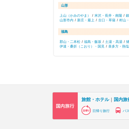
山形
上山（かみのやま）
/
米沢・長井・南陽
/
山形市内
/
新庄・最上
/
古口・草薙
/
村山
福島
郡山・二本松
/
福島・飯坂
/
土湯・高湯
/
伊達・桑折（こおり）・国見
/
喜多方・熱塩
旅館・ホテル
｜
国内旅
日帰り旅行
バ