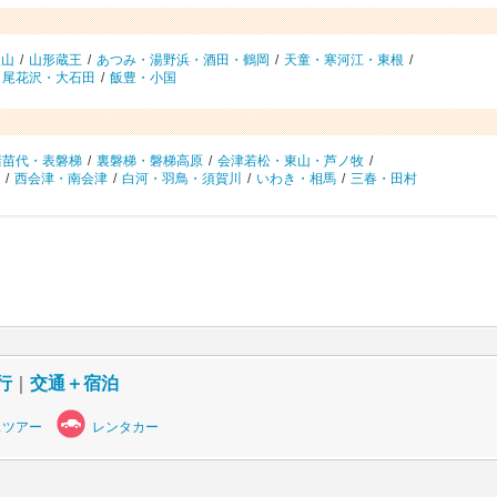
銀山
/
山形蔵王
/
あつみ・湯野浜・酒田・鶴岡
/
天童・寒河江・東根
/
・尾花沢・大石田
/
飯豊・小国
猪苗代・表磐梯
/
裏磐梯・磐梯高原
/
会津若松・東山・芦ノ牧
/
/
西会津・南会津
/
白河・羽鳥・須賀川
/
いわき・相馬
/
三春・田村
行
｜
交通＋宿泊
スツアー
レンタカー