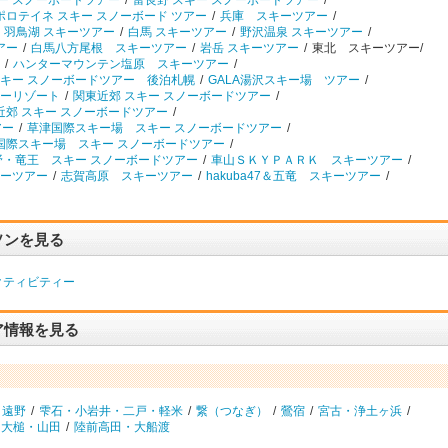
キー スノーボードツアー
/
富良野 スキー スノーボードツアー
/
ポロテイネ スキー スノーボード ツアー
/
兵庫 スキーツアー
/
羽鳥湖 スキーツアー
/
白馬 スキーツアー
/
野沢温泉 スキーツアー
/
アー
/
白馬八方尾根 スキーツアー
/
岩岳 スキーツアー
/
東北 スキーツアー/
/
ハンターマウンテン塩原 スキーツアー
/
キー スノーボードツアー 後泊札幌
/
GALA湯沢スキー場 ツアー
/
ーリゾート
/
関東近郊 スキー スノーボードツアー
/
近郊 スキー スノーボードツアー
/
アー
/
草津国際スキー場 スキー スノーボードツアー
/
国際スキー場 スキー スノーボードツアー
/
野・竜王 スキー スノーボードツアー
/
車山ＳＫＹＰＡＲＫ スキーツアー
/
ーツアー
/
志賀高原 スキーツアー
/
hakuba47＆五竜 スキーツアー
/
ソンを見る
クティビティー
ア情報を見る
・遠野
/
雫石・小岩井・二戸・軽米
/
繋（つなぎ）
/
鶯宿
/
宮古・浄土ヶ浜
/
・大槌・山田
/
陸前高田・大船渡