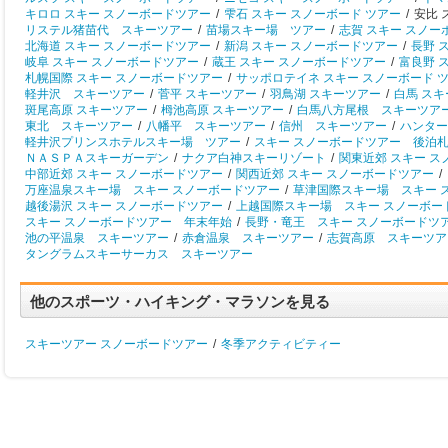
キロロ スキー スノーボードツアー
/
雫石 スキー スノーボード ツアー
/
安比 
リステル猪苗代 スキーツアー
/
苗場スキー場 ツアー
/
志賀 スキー スノー
北海道 スキー スノーボードツアー
/
新潟 スキー スノーボードツアー
/
長野 
岐阜 スキー スノーボードツアー
/
蔵王 スキー スノーボードツアー
/
富良野 
札幌国際 スキー スノーボードツアー
/
サッポロテイネ スキー スノーボード 
軽井沢 スキーツアー
/
菅平 スキーツアー
/
羽鳥湖 スキーツアー
/
白馬 ス
斑尾高原 スキーツアー
/
栂池高原 スキーツアー
/
白馬八方尾根 スキーツア
東北 スキーツアー
/
八幡平 スキーツアー
/
信州 スキーツアー
/
ハンター
軽井沢プリンスホテルスキー場 ツアー
/
スキー スノーボードツアー 後泊
ＮＡＳＰＡスキーガーデン
/
ナクア白神スキーリゾート
/
関東近郊 スキー 
中部近郊 スキー スノーボードツアー
/
関西近郊 スキー スノーボードツアー
/
万座温泉スキー場 スキー スノーボードツアー
/
草津国際スキー場 スキー 
越後湯沢 スキー スノーボードツアー
/
上越国際スキー場 スキー スノーボー
スキー スノーボードツアー 年末年始
/
長野・竜王 スキー スノーボードツ
池の平温泉 スキーツアー
/
赤倉温泉 スキーツアー
/
志賀高原 スキーツア
タングラムスキーサーカス スキーツアー
他のスポーツ・ハイキング・マラソンを見る
スキーツアー スノーボードツアー
/
冬季アクティビティー