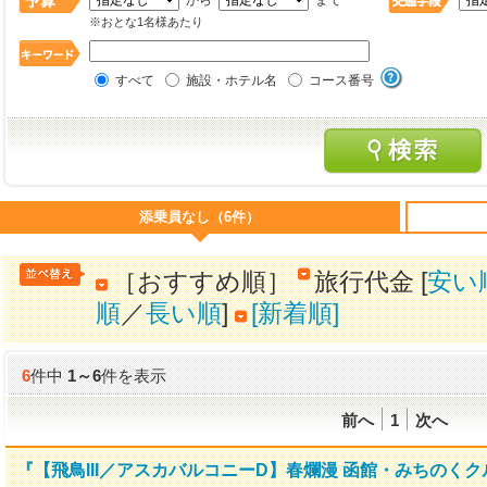
から
まで
※おとな1名様あたり
すべて
施設・ホテル名
コース番号
添乗員なし（6件）
［おすすめ順］
旅行代金 [
安い
順
／
長い順
]
[新着順]
6
件中
1
～
6
件を表示
前へ
1
次へ
『【飛鳥III／アスカバルコニーD】春爛漫 函館・みちのく