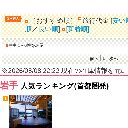
［おすすめ順］
旅行代金 [
安い
順
／
長い順
]
[新着順]
6
件中
1
～
6
件を表示
前へ
1
次へ
※2026/08/08 22:22 現在の在庫情
岩手
人気ランキング(首都圏発)