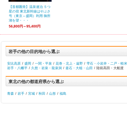
【首都圏発】温泉連泊 ５つ
星の宿 東北新幹線はやぶさ
号（東京⇔盛岡）利用 御所
湖を望・・・
56,800円～95,400円
岩手の他の目的地から選ぶ
安比高原
/
盛岡
/
一関・平泉
/
花巻・北上・遠野
/
雫石・小岩井・二戸・軽
岩手・八幡平
/
久慈・岩泉・龍泉洞
/
釜石・大槌・山田
/
陸前高田・大船渡
東北の他の都道府県から選ぶ
青森
/
岩手
/
宮城
/
秋田
/
山形
/
福島