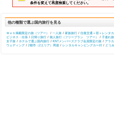
条件を変えて再度検索してください。
他の種類で選ぶ国内旅行を見る
Ｗｅｂ掲載限定の旅（ツアー）
/
一人旅
/
家族旅行
/
往復交通＋宿＋レンタカ
ビジネス・出張
/
日帰り旅行
/
個人旅行（フリープラン ツアー）
/
子連れ旅
女子旅
/
ホテルで選ぶ国内旅行
/
KNTメンバーズクラブ会員限定の旅
/
アラカ
ウェディング
/
2都市（2エリア）周遊
/
レンタルキャンピングカー付
/
どう