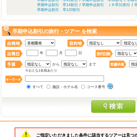
早期申込割引 早45割引
/
早期申込割引 早30割引
/
早期
早期申込割引 早14割引
/
早期申込割引 ＪＲ早31割引
/
早期申込割引 早120割引
早期申込割引の旅行・ツアー を検索
年
月
日
から
まで
※おとな1名様あたり
すべて
施設・ホテル名
コース番号
ご指定いただきました条件に該当するツアーは見つ