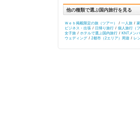
他の種類で選ぶ国内旅行を見る
Ｗｅｂ掲載限定の旅（ツアー）
/
一人旅
/
ビジネス・出張
/
日帰り旅行
/
個人旅行（
女子旅
/
ホテルで選ぶ国内旅行
/
KNTメン
ウェディング
/
2都市（2エリア）周遊
/
レ