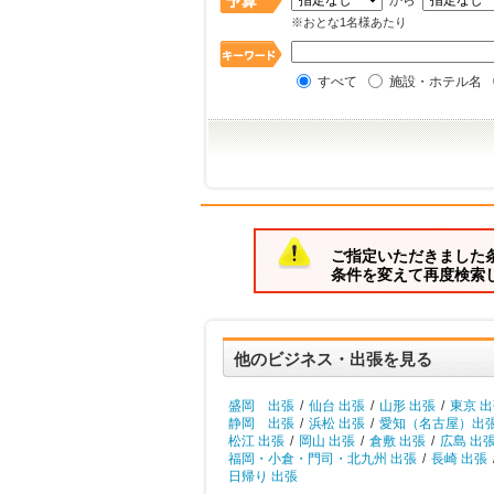
から
※おとな1名様あたり
すべて
施設・ホテル名
ご指定いただきました
条件を変えて再度検索
他のビジネス・出張を見る
盛岡 出張
/
仙台 出張
/
山形 出張
/
東京 
静岡 出張
/
浜松 出張
/
愛知（名古屋）出
松江 出張
/
岡山 出張
/
倉敷 出張
/
広島 出
福岡・小倉・門司・北九州 出張
/
長崎 出張
日帰り 出張