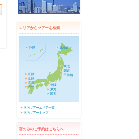
エリアからツアーを検索
沖縄
北海道
東北
関東
山陰
甲信越
山陽
四国
北陸
九州
東海
関西
国内ツアーエリア一覧
国内ツアートップ
宿のみのご予約はこちらへ