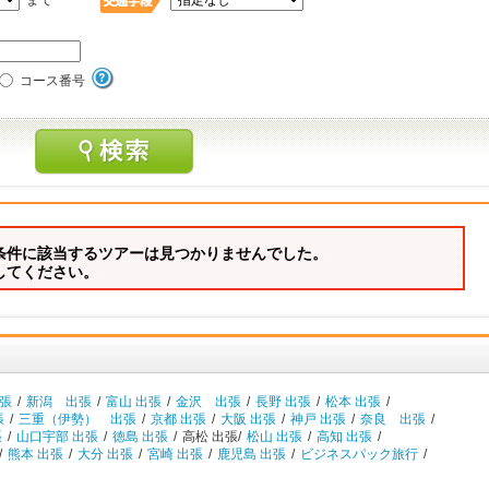
まで
コース番号
条件に該当するツアーは見つかりませんでした。
してください。
出張
/
新潟 出張
/
富山 出張
/
金沢 出張
/
長野 出張
/
松本 出張
/
張
/
三重（伊勢） 出張
/
京都 出張
/
大阪 出張
/
神戸 出張
/
奈良 出張
/
張
/
山口宇部 出張
/
徳島 出張
/
高松 出張/
松山 出張
/
高知 出張
/
/
熊本 出張
/
大分 出張
/
宮崎 出張
/
鹿児島 出張
/
ビジネスパック旅行
/