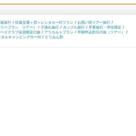
家族旅行
/
往復交通＋宿＋レンタカー付プラン
/
お買い得ツアー旅行
/
フリープラン ツアー）
/
子連れ旅行
/
カップル旅行
/
卒業旅行・学生限定
/
バーズクラブ会員限定の旅
/
アラカルトプラン
/
早期申込割引の旅（ツアー）
/
ンタルキャンピングカー付
/
どうみん割