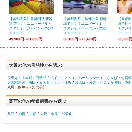
【首都圏発】首都圏発 新幹
【首都圏発】首都圏発 新幹
【首都圏
線で行く！ユニバーサル・
線で行く！ユニバーサル・
線で行く
スタジオ・ジャパンへの旅♪
スタジオ・ジャパンへの旅♪
スタジオ
※１デイ・・・・
※１デイ・・・・
※１デイ
49,900円～81,600円
50,100円～79,400円
60,800
大阪の他の目的地から選ぶ
天王寺・上本町・阿倍野
/
ベイエリア・ユニバーサルシティ
/
なんば・心斎橋
大阪駅周辺・梅田
/
新大阪・十三・江坂
/
東大阪・枚方・守口
/
淀屋橋・本町
八尾・藤井寺・河内長野
関西の他の都道府県から選ぶ
兵庫
/
滋賀
/
京都
/
大阪
/
奈良
/
和歌山