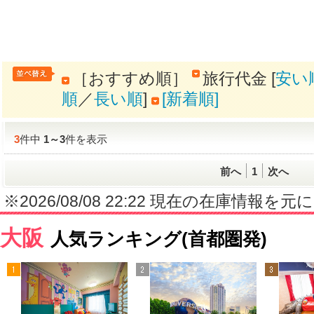
［おすすめ順］
旅行代金 [
安い
順
／
長い順
]
[新着順]
3
件中
1
～
3
件を表示
前へ
1
次へ
※2026/08/08 22:22 現在の在庫情
大阪
人気ランキング(首都圏発)