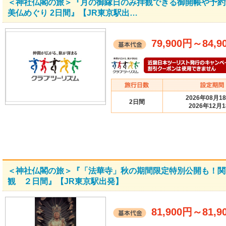
＜神社仏閣の旅＞『月の御縁日のみ拝観できる御開帳や予約
美仏めぐり 2日間』【JR東京駅出…
79,900円
～
84,9
2026年08月1
2日間
2026年12月
＜神社仏閣の旅＞『「法華寺」秋の期間限定特別公開も！関
観 ２日間』【JR東京駅出発】
81,900円
～
81,9