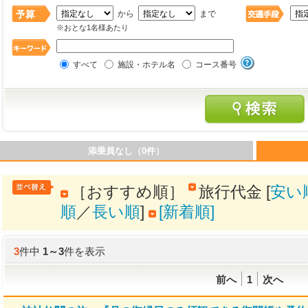
から
まで
※おとな1名様あたり
すべて
施設・ホテル名
コース番号
添乗員なし（0件）
［おすすめ順］
旅行代金 [
安い
順
／
長い順
]
[新着順]
3
件中
1
～
3
件を表示
前へ
1
次へ