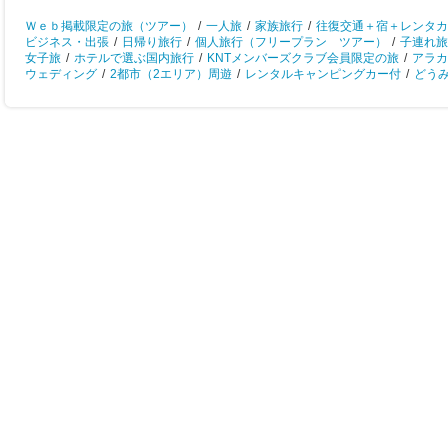
Ｗｅｂ掲載限定の旅（ツアー）
/
一人旅
/
家族旅行
/
往復交通＋宿＋レンタカ
ビジネス・出張
/
日帰り旅行
/
個人旅行（フリープラン ツアー）
/
子連れ旅
女子旅
/
ホテルで選ぶ国内旅行
/
KNTメンバーズクラブ会員限定の旅
/
アラカ
ウェディング
/
2都市（2エリア）周遊
/
レンタルキャンピングカー付
/
どう