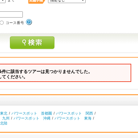
まで
コース番号
条件に該当するツアーは見つかりませんでした。
してください。
東北
/
パワースポット 首都圏
/
パワースポット 関西
/
 九州
/
パワースポット 沖縄
/
パワースポット 東海
/
北陸