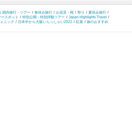
く国内旅行・ツアー
/
春休み旅行
/
お花見・桜
/
祭り
/
夏休み旅行
/
ワースポット
/
特別公開・特別拝観ツアー
/
Japan Highlights Travel
/
ェニック
/
日本中から大阪いらっしゃい2022
/
紅葉
/
旅のおすすめ