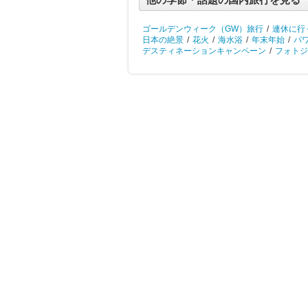
ゴールデンウィーク（GW）旅行
/
連休に行
日本の絶景
/
花火
/
海水浴
/
年末年始
/
パ
デスティネーションキャンペーン
/
フォトジ