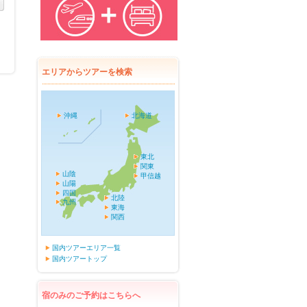
エリアからツアーを検索
沖縄
北海道
東北
関東
山陰
甲信越
山陽
四国
北陸
九州
東海
関西
国内ツアーエリア一覧
国内ツアートップ
宿のみのご予約はこちらへ