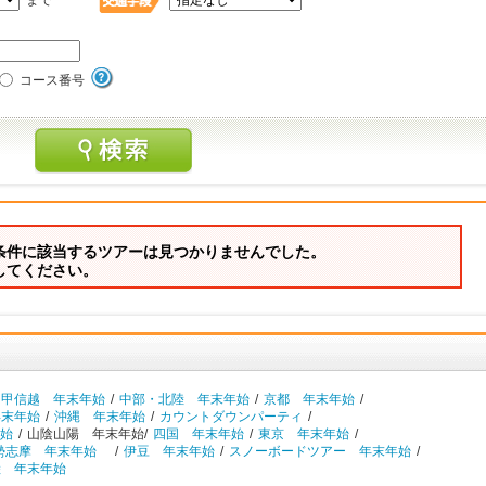
まで
コース番号
条件に該当するツアーは見つかりませんでした。
してください。
・甲信越 年末年始
/
中部・北陸 年末年始
/
京都 年末年始
/
年末年始
/
沖縄 年末年始
/
カウントダウンパーティ
/
始
/
山陰山陽 年末年始/
四国 年末年始
/
東京 年末年始
/
勢志摩 年末年始
/
伊豆 年末年始
/
スノーボードツアー 年末年始
/
陸 年末年始