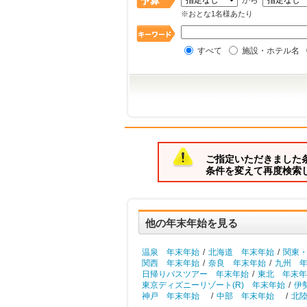
から
※おとな1名様あたり
すべて
施設・ホテル名
ご指定いただきました
条件を変えて再度検索
他の年末年始を見る
温泉 年末年始
/
北海道 年末年始
/
関東
関西 年末年始
/
奈良 年末年始
/
九州 
日帰りバスツアー 年末年始
/
東北 年末年
東京ディズニーリゾート(R) 年末年始
/
伊
神戸 年末年始
/
中部 年末年始
/
北