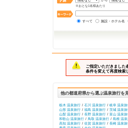
から
※おとな1名様あたり
すべて
施設・ホテル名
ご指定いただきました
条件を変えて再度検索
他の都道府県から選ぶ温泉旅行を
栃木 温泉旅行
/
石川 温泉旅行
/
岐阜 温泉旅
山形 温泉旅行
/
福島 温泉旅行
/
茨城 温泉旅
山梨 温泉旅行
/
長野 温泉旅行
/
富山 温泉旅
和歌山 温泉旅行
/
鳥取 温泉旅行
/
島根 温
高知 温泉旅行
/
佐賀 温泉旅行
/
長崎 温泉旅