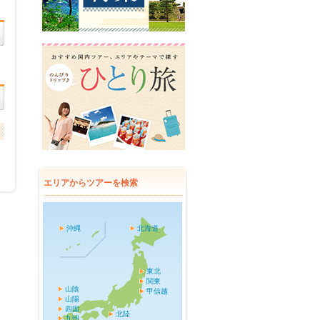
エリアからツアーを検索
沖縄
北海道
東北
関東
山陰
甲信越
山陽
四国
北陸
九州