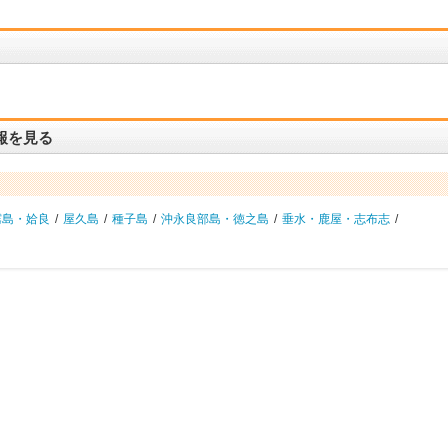
報を見る
霧島・姶良
/
屋久島
/
種子島
/
沖永良部島・徳之島
/
垂水・鹿屋・志布志
/