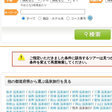
から
まで
※おとな1名様あたり
すべて
施設・ホテル名
コース番号
ご指定いただきました条件に該当するツアーは見つ
条件を変えて再度検索してください。
他の都道府県から選ぶ温泉旅行を見る
栃木 温泉旅行
/
石川 温泉旅行
/
岐阜 温泉旅行
/
静岡 温泉旅行
/
三重 温泉旅
山形 温泉旅行
/
福島 温泉旅行
/
茨城 温泉旅行
/
群馬 温泉旅行
/
千葉 温泉旅
山梨 温泉旅行
/
長野 温泉旅行
/
富山 温泉旅行
/
福井 温泉旅行
/
愛知 温泉旅
和歌山 温泉旅行
/
鳥取 温泉旅行
/
島根 温泉旅行
/
岡山 温泉旅行
/
山口 温泉
高知 温泉旅行
/
佐賀 温泉旅行
/
長崎 温泉旅行
/
熊本 温泉旅行/
宮崎 温泉旅行