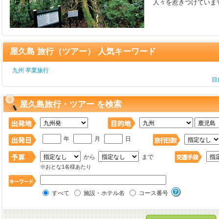
人々を惹きつけていま
屋久島 旅行（ツアー） 人気キーワード
九州 卒業旅行
目
屋久島旅行・ツアー を検索
年
月
日
から
まで
※おとな1名様あたり
すべて
施設・ホテル名
コース番号