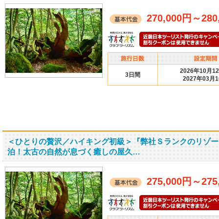
270,000円
～
280
2026年10月1
3日間
2027年03月
＜ひとりの贅沢／ハイキング初級＞『弊社Ｓランクのリゾー
泊！太古の自然が息づく癒しの屋久…
275,000円
～
275