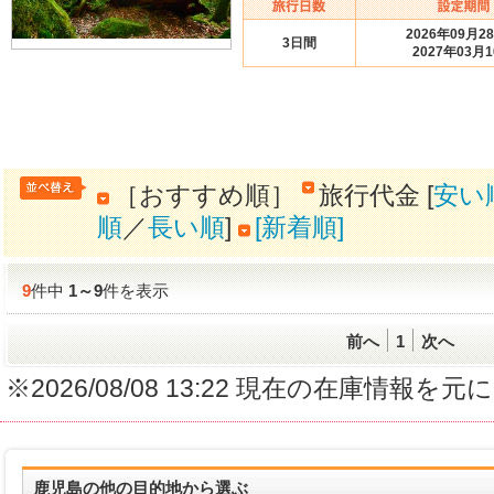
2026年09月2
3日間
2027年03月
［おすすめ順］
旅行代金 [
安い
順
／
長い順
]
[新着順]
9
件中
1
～
9
件を表示
前へ
1
次へ
※2026/08/08 13:22 現在の在庫情
鹿児島の他の目的地から選ぶ