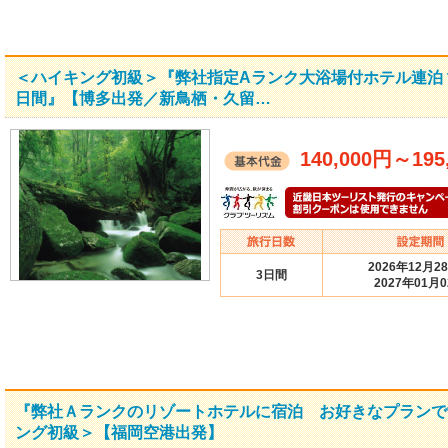
＜ハイキング初級＞『弊社指定Aランク大浴場付ホテル連泊 
日間』【博多出発／新鳥栖・久留…
140,000円
～
195
2026年12月2
3日間
2027年01月
『弊社Ａランクのリゾートホテルに宿泊 お好きなプランで
ング初級＞【福岡空港出発】