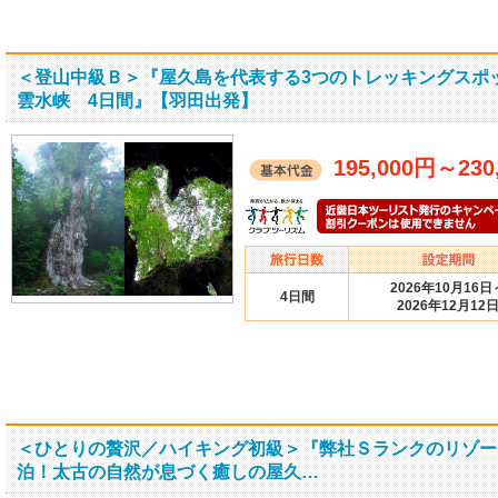
＜登山中級Ｂ＞『屋久島を代表する3つのトレッキングスポ
雲水峡 4日間』【羽田出発】
195,000円
～
230
2026年10月16日
4日間
2026年12月12
＜ひとりの贅沢／ハイキング初級＞『弊社Ｓランクのリゾー
泊！太古の自然が息づく癒しの屋久…