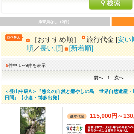
添乗員なし（0件）
［おすすめ順］
旅行代金 [
安い
順
／
長い順
]
[新着順]
9
件中
1
～
9
件を表示
前へ
1
次へ
＜登山中級A＞『悠久の自然と癒やしの島 世界自然遺産・
日間』【小倉・博多出発】
115,000円
～
130