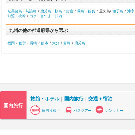
奄美諸島・与論島
/
鹿児島・桜島
/
指宿
/
霧島・姶良
/
屋久島/
種子島
/
沖永
知覧・枕崎
/
出水・さつま・川内
九州の他の都道府県から選ぶ
福岡
/
佐賀
/
長崎
/
熊本
/
大分
/
宮崎
/
鹿児島
旅館・ホテル
｜
国内旅行
｜
交通＋宿泊
日帰り旅行
バスツアー
レンタカー