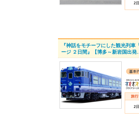
2
『神話をモチーフにした観光列車
ージ ２日間』【博多～新岩国出発
2