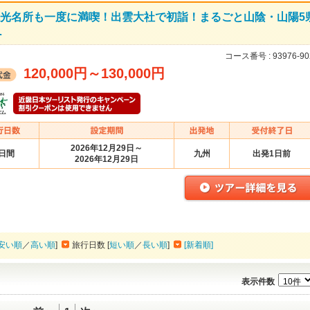
観光名所も一度に満喫！出雲大社で初詣！まるごと山陰・山陽5
…
コース番号 :
93976-90
120,000円
～
130,000円
2026年12月29日～
5日間
九州
出発1日前
2026年12月29日
安い順
／
高い順
]
旅行日数 [
短い順
／
長い順
]
[新着順]
表示件数