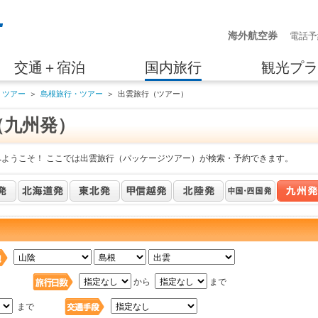
海外航空券
電話予
交通＋宿泊
国内旅行
観光プラ
・ツアー
＞
島根旅行・ツアー
＞
出雲旅行（ツアー）
（九州発）
へようこそ！ ここでは出雲旅行（パッケージツアー）が検索・予約できます。
日
から
まで
まで