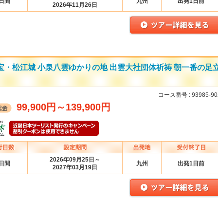
2日間
九州
出発1日前
2026年11月26日
宝・松江城 小泉八雲ゆかりの地 出雲大社団体祈祷 朝一番の足
コース番号 :
93985-90
99,900円
～
139,900円
2026年09月25日～
3日間
九州
出発1日前
2027年03月19日