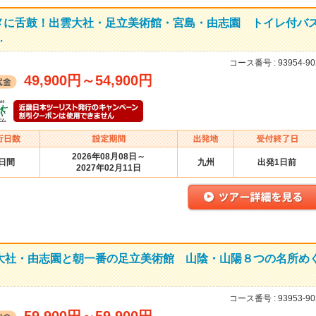
メに舌鼓！出雲大社・足立美術館・宮島・由志園 トイレ付バ
…
コース番号 :
93954-90
49,900円
～
54,900円
2026年08月08日～
3日間
九州
出発1日前
2027年02月11日
雲大社・由志園と朝一番の足立美術館 山陰・山陽８つの名所め
コース番号 :
93953-90