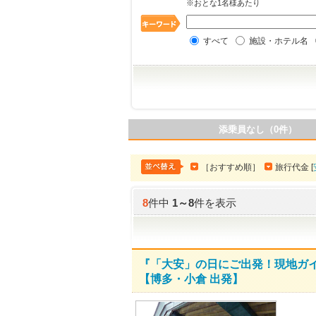
※おとな1名様あたり
すべて
施設・ホテル名
添乗員なし（0件）
［おすすめ順］
旅行代金 [
8
件中
1
～
8
件を表示
『「大安」の日にご出発！現地ガイ
【博多・小倉 出発】