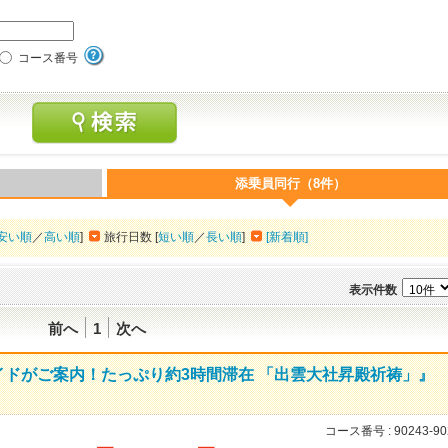
コース番号
添乗員同行（8件）
安い順
／
高い順
]
旅行日数 [
短い順
／
長い順
]
[新着順]
表示件数
前へ
1
次へ
ドがご案内！たっぷり約3時間滞在 「出雲大社昇殿祈祷」』
コース番号 :
90243-90