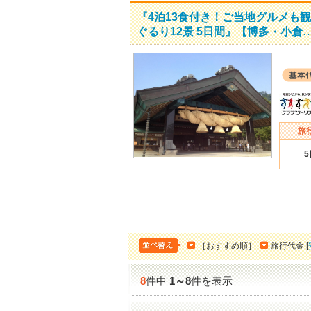
『4泊13食付き！ご当地グルメも
ぐるり12景 5日間』【博多・小倉
［おすすめ順］
旅行代金 [
8
件中
1
～
8
件を表示