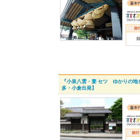
日
『小泉八雲・妻 セツ ゆかりの地
多・小倉出発】