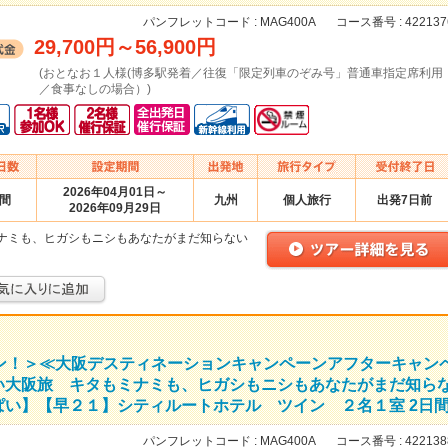
パンフレットコード :
MAG400A
コース番号 :
422137
29,700円
～
56,900円
(おとなお１人様(博多駅発着／往復「限定列車のぞみ号」普通車指定席利用
／食事なしの場合）)
2026年04月01日～
日間
九州
個人旅行
出発7日前
2026年09月29日
ナミも、ヒガシもニシもあなたがまだ知らない
ラン！＞≪大阪デスティネーションキャンペーンアフターキャン
い大阪旅 キタもミナミも、ヒガシもニシもあなたがまだ知ら
い】【早２１】シティルートホテル ツイン ２名１室 2日
パンフレットコード :
MAG400A
コース番号 :
422138