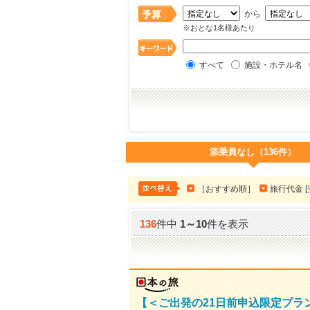
から
※おとな1名様あたり
すべて
施設・ホテル名
添乗員なし（136件）
［おすすめ順］
旅行代金 [
136
件中
1
～
10
件を表示
【＜ご出発の21日前申込限定プ