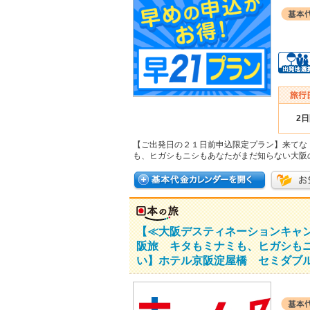
2
【ご出発日の２１日前申込限定プラン】来てな
も、ヒガシもニシもあなたがまだ知らない大阪
【≪大阪デスティネーションキャ
阪旅 キタもミナミも、ヒガシも
い】ホテル京阪淀屋橋 セミダブル