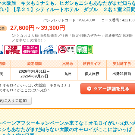
い大阪旅 キタもミナミも、ヒガシもニシもあなたがまだ知ら
い】【早２１】シティルートホテル ダブル ２名１室 2日
パンフレットコード :
MAG400A
コース番号 :
422138
27,600円
～
39,300円
(おとなお１人様(博多駅発着／往復「限定列車のぞみ号」普通車指定席利用
／食事なしの場合）)
2026年04月01日～
日間
九州
個人旅行
出発21日前
2026年09月29日
！オモロイがいっぱい大阪旅 キタもミナミ
のオモロイがここにはいっぱい
ンペーンアフターキャンペーン≫来てな！オモロイがいっぱい
ニシもあなたがまだ知らない大阪のオモロイがここにはいっぱ