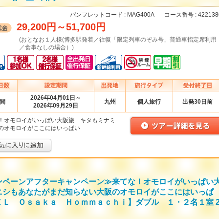
パンフレットコード :
MAG400A
コース番号 :
422138
29,200円
～
51,700円
(おとなお１人様(博多駅発着／往復「限定列車のぞみ号」普通車指定席利用
／食事なしの場合）)
2026年04月01日～
日間
九州
個人旅行
出発30日前
2026年09月29日
！オモロイがいっぱい大阪旅 キタもミナミ
のオモロイがここにはいっぱい
ンペーンアフターキャンペーン≫来てな！オモロイがいっぱい
ニシもあなたがまだ知らない大阪のオモロイがここにはいっぱ
Ｌ Ｏｓａｋａ Ｈｏｍｍａｃｈｉ】ダブル １・２名１室 