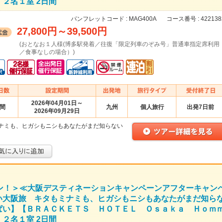
２名１室 2日間
パンフレットコード :
MAG400A
コース番号 :
422138
27,800円
～
39,500円
(おとなお１人様(博多駅発着／往復「限定列車のぞみ号」普通車指定席利用
／食事なしの場合）)
2026年04月01日～
日間
九州
個人旅行
出発7日前
2026年09月29日
ナミも、ヒガシもニシもあなたがまだ知らない
ラン！＞≪大阪デスティネーションキャンペーンアフターキャン
い大阪旅 キタもミナミも、ヒガシもニシもあなたがまだ知ら
ぱい】【ＢＲＡＣＫＥＴＳ ＨＯＴＥＬ Ｏｓａｋａ Ｈｏｍ
２名１室 2日間