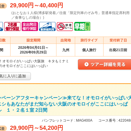
29,900円
～
40,400円
(おとなお１人様(博多駅発着／往復「限定列車のぞみ号」普通車指定席利用
／食事なしの場合）)
2026年04月01日～
日間
九州
個人旅行
出発21日前
2026年09月29日
！オモロイがいっぱい大阪旅 キタもミナミ
のオモロイがここにはいっぱい
ンペーンアフターキャンペーン≫来てな！オモロイがいっぱい
ニシもあなたがまだ知らない大阪のオモロイがここにはいっぱ
 １・２名１室 2日間
パンフレットコード :
MAG400A
コース番号 :
422048
29,900円
～
54,200円