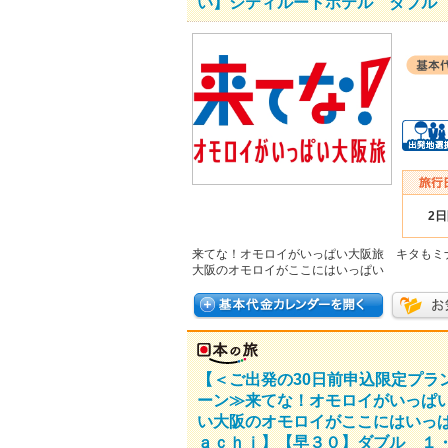
い】シティルートホテル ダブル 
2
来てな！オモロイがいっぱい大阪旅 キタもミ
大阪のオモロイがここにはいっぱい
【＜ご出発の30日前申込限定プ
ーン≫来てな！オモロイがいっぱ
い大阪のオモロイがここにはいっ
ａｃｈｉ】【早３０】ダブル １・