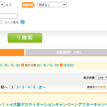
まで
コース番号
添乗員同行（0件）
安い順
／
高い順
]
旅行日数 [
短い順
／
長い順
]
[新着順]
表示件数
前へ
1
2
3
4
5
次へ
ラン！＞≪大阪デスティネーションキャンペーンアフターキャン