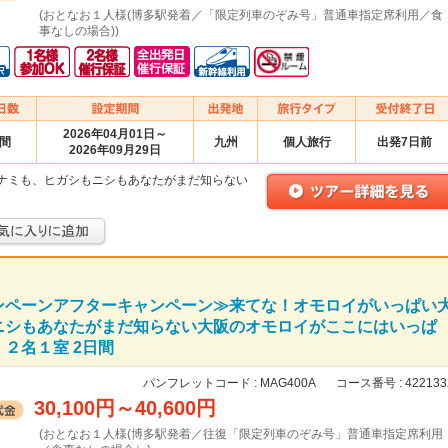
(おとなお１人様(博多駅発着／「限定列車のぞみ号」普通車指定席利用／食
事なしの場合))
2026年04月01日～
日間
九州
個人旅行
出発7日前
2026年09月29日
ナミも、ヒガシもニシもあなたがまだ知らない
ンペーンアフターキャンペーン≫来てな！オモロイがいっぱい
ニシもあなたがまだ知らない大阪のオモロイがここにはいっぱ
２名１室 2日間
パンフレットコード :
MAG400A
コース番号 :
422133
30,100円
～
40,600円
(おとなお１人様(博多駅発着／往復「限定列車のぞみ号」普通車指定席利用