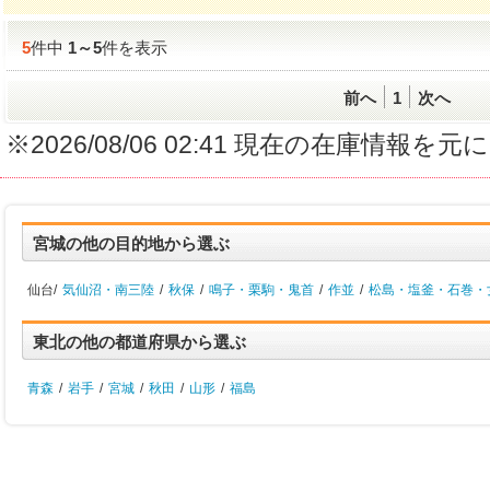
5
件中
1
～
5
件を表示
前へ
1
次へ
※2026/08/06 02:41 現在の在庫情
宮城の他の目的地から選ぶ
仙台/
気仙沼・南三陸
/
秋保
/
鳴子・栗駒・鬼首
/
作並
/
松島・塩釜・石巻・
東北の他の都道府県から選ぶ
青森
/
岩手
/
宮城
/
秋田
/
山形
/
福島