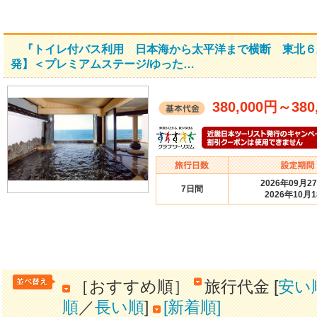
『トイレ付バス利用 日本海から太平洋まで横断 東北６
発】＜プレミアムステージ/ゆった…
380,000円
～
380
2026年09月2
7日間
2026年10月
［おすすめ順］
旅行代金 [
安い
順
／
長い順
]
[新着順]