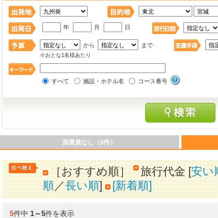
年
月
日
から
まで
※おとな1名様あたり
すべて
施設・ホテル名
コース番号
添乗員なし（0件）
［おすすめ順］
旅行代金 [
安い
順
／
長い順
]
[新着順]
5
件中
1
～
5
件を表示