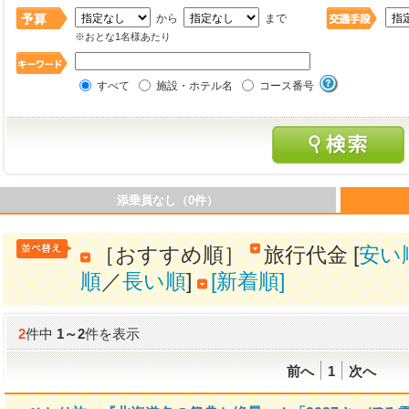
から
まで
※おとな1名様あたり
すべて
施設・ホテル名
コース番号
添乗員なし（0件）
［おすすめ順］
旅行代金 [
安い
順
／
長い順
]
[新着順]
2
件中
1
～
2
件を表示
前へ
1
次へ