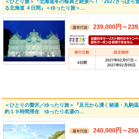
＜ひとり旅＞『北海道冬の祭典と絶景へ！「2027さっぽろ
る北海道 ４日間』＜ゆったり旅＞…
239,000円
～
239
2027年02月07日～
4日間
2027年02月09日
＜ひとりの贅沢／ゆったり旅＞『足元から湧く秘湯・丸駒温
約１９時間滞在 ゆったり名湯の…
240,000円
～
250