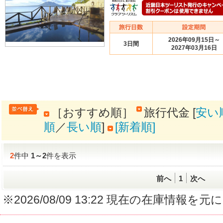
2026年09月15日～
3日間
2027年03月16日
［おすすめ順］
旅行代金 [
安い
順
／
長い順
]
[新着順]
2
件中
1
～
2
件を表示
前へ
1
次へ
※2026/08/09 13:22 現在の在庫情