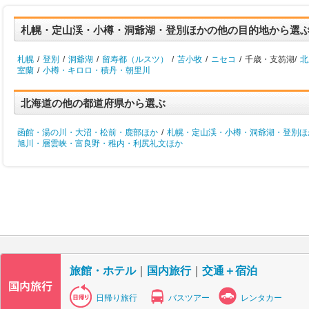
札幌・定山渓・小樽・洞爺湖・登別ほかの他の目的地から選
札幌
/
登別
/
洞爺湖
/
留寿都（ルスツ）
/
苫小牧
/
ニセコ
/
千歳・支笏湖/
北
室蘭
/
小樽・キロロ・積丹・朝里川
北海道の他の都道府県から選ぶ
函館・湯の川・大沼・松前・鹿部ほか
/
札幌・定山渓・小樽・洞爺湖・登別ほ
旭川・層雲峡・富良野・稚内・利尻礼文ほか
旅館・ホテル
｜
国内旅行
｜
交通＋宿泊
日帰り旅行
バスツアー
レンタカー