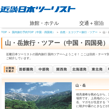
旅館・ホテル
交通＋宿泊
TOP
＞
国内旅行予約TOP（中国・四国発）
＞
自然・エコツアー旅行・ツアー
＞
山・
山・岳旅行・ツアー（中国・四国発）
近畿日本ツーリストの国内旅行 国内ツアーへようこそ！ ここは目的・テーマ
ご紹介しています。
山・岳
穂高連峰を眺めながら、
場所です。上高地のシン
岳、マガモが生息する「
に朝夕や霧のときなどが