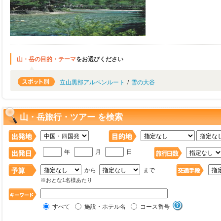
山・岳の目的・テーマ
をお選びください
立山黒部アルペンルート
/
雪の大谷
山・岳旅行・ツアー を検索
年
月
日
から
まで
※おとな1名様あたり
すべて
施設・ホテル名
コース番号