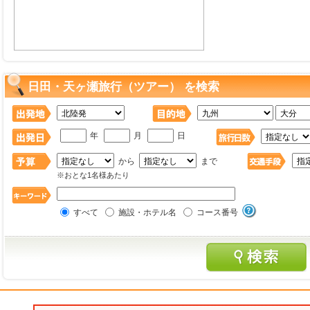
日田・天ヶ瀬旅行（ツアー） を検索
年
月
日
から
まで
※おとな1名様あたり
すべて
施設・ホテル名
コース番号