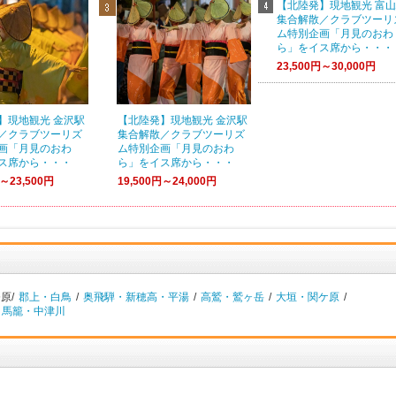
【北陸発】現地観光 富
集合解散／クラブツーリ
ム特別企画「月見のおわ
ら」をイス席から・・・
23,500円～30,000円
】現地観光 金沢駅
【北陸発】現地観光 金沢駅
／クラブツーリズ
集合解散／クラブツーリズ
画「月見のおわ
ム特別企画「月見のおわ
ス席から・・・
ら」をイス席から・・・
円～23,500円
19,500円～24,000円
原/
郡上・白鳥
/
奥飛騨・新穂高・平湯
/
高鷲・鷲ヶ岳
/
大垣・関ケ原
/
・馬籠・中津川