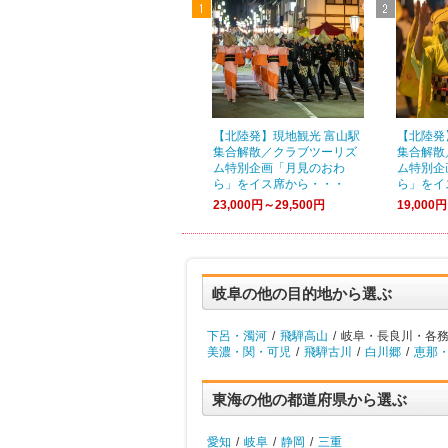
【北陸発】現地観光 富山駅
【北陸発
集合解散／クラブツーリズ
集合解散
ム特別企画「月見のおわ
ム特別企
ら」をイス席から・・・
ら」をイ
23,000円～29,500円
19,000
岐阜の他の目的地から選ぶ
下呂・濁河
/
飛騨高山
/
岐阜・長良川・各務
美濃・関・可児
/
飛騨古川
/
白川郷
/
恵那
東海の他の都道府県から選ぶ
愛知
/
岐阜
/
静岡
/
三重