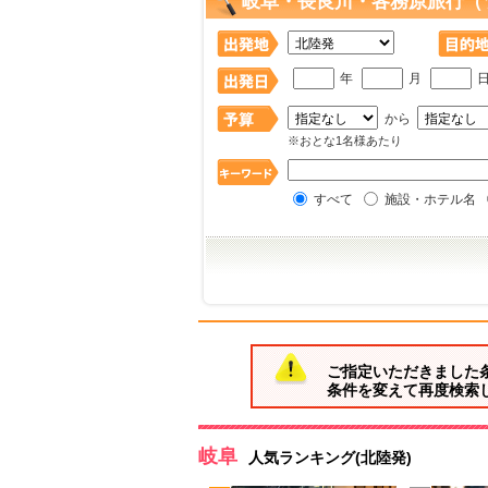
岐阜・長良川・各務原旅行（
年
月
から
※おとな1名様あたり
すべて
施設・ホテル名
ご指定いただきました
条件を変えて再度検索
岐阜
人気ランキング(北陸発)