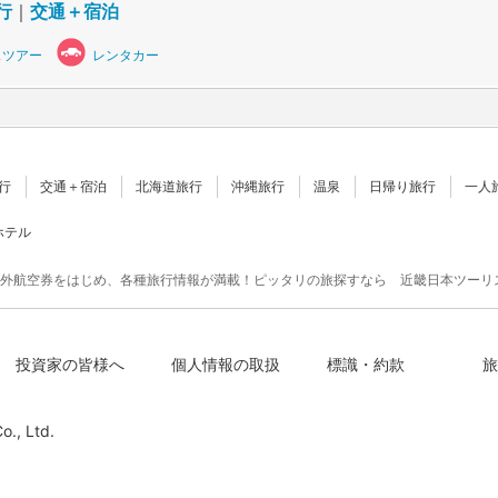
行
｜
交通＋宿泊
スツアー
レンタカー
行
交通＋宿泊
北海道旅行
沖縄旅行
温泉
日帰り旅行
一人
ホテル
外航空券をはじめ、各種旅行情報が満載！ピッタリの旅探すなら 近畿日本ツーリ
投資家の皆様へ
個人情報の取扱
標識・約款
旅
o., Ltd.