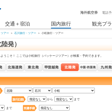
海外航空券
電話予
交通＋宿泊
国内旅行
観光プラ
・ツアー
＞
石川旅行・ツアー
＞
小松旅行・ツアー
北陸発）
へようこそ！ ここでは小松旅行（パッケージツアー）が検索・予約できます。
日
から
まで
まで