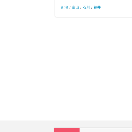
新潟
/
富山
/
石川
/
福井