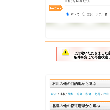
※おとな1名様あたり
すべて
施設・ホテル名
ご指定いただきました
条件を変えて再度検索
石川の他の目的地から選ぶ
金沢
/
小松/
能登・輪島・和倉・七尾
/
白山
北陸の他の都道府県から選ぶ