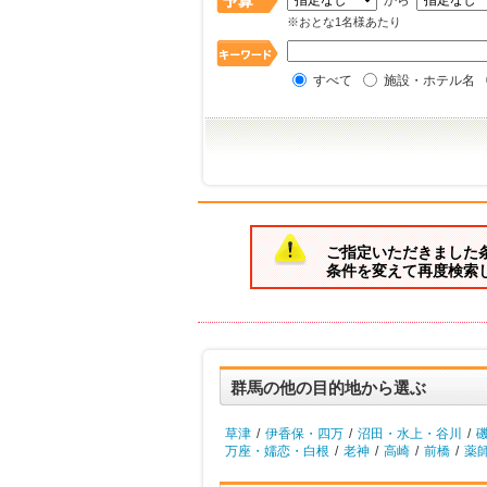
から
※おとな1名様あたり
すべて
施設・ホテル名
ご指定いただきました
条件を変えて再度検索
群馬の他の目的地から選ぶ
草津
/
伊香保・四万
/
沼田・水上・谷川
/
万座・嬬恋・白根
/
老神
/
高崎
/
前橋
/
薬