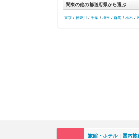
関東の他の都道府県から選ぶ
東京
/
神奈川
/
千葉
/
埼玉
/
群馬
/
栃木
/
旅館・ホテル
｜
国内旅