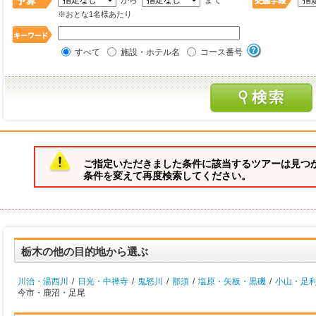
から
まで
※おとな1名様あたり
すべて
施設・ホテル名
コース番号
ご指定いただきました条件に該当するツアーは見つ
条件を変えて再度検索してください。
栃木の他の目的地から選ぶ
川治・湯西川
/
日光・中禅寺
/
鬼怒川
/
那須
/
塩原・矢板・黒磯
/
小山・足
今市・鹿沼・足尾